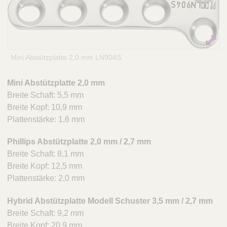
Q
C
u
a
i
r
c
e
k
Mini Abstützplatte 2,0 mm LN904S
F
i
Mini Abstützplatte 2,0 mm
n
Breite Schaft: 5,5 mm
d
Breite Kopf: 10,9 mm
e
Plattenstärke: 1,6 mm
r
Phillips Abstützplatte 2,0 mm / 2,7 mm
Breite Schaft: 8,1 mm
Breite Kopf: 12,5 mm
Plattenstärke: 2,0 mm
Hybrid Abstützplatte Modell Schuster 3,5 mm / 2,7 mm
Breite Schaft: 9,2 mm
Breite Kopf: 20,9 mm