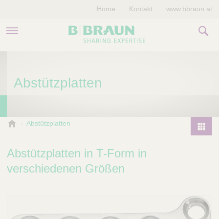
Home
Kontakt
www.bbraun.at
PRODUKTE & THERAPIEN
Abstützplatten
MAGAZIN
UNTERNEHMEN
B
Abstützplatten
.
P
B
r
Abstützplatten in T-Form in
r
o
a
verschiedenen Größen
d
u
u
n
V
c
e
t
t