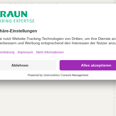
verträglichkeit durch hypoallergenen
er