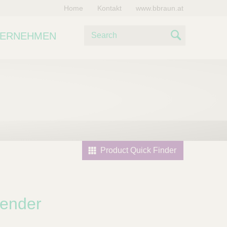
Home
Kontakt
www.bbraun.at
S
TERNEHMEN
u
S
c
e
h
e
a
r
c
h
Product Quick Finder
tender