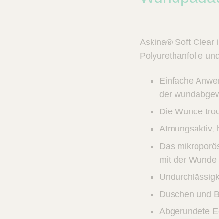
n
c
V
t
e
Q
t
u
Askina® Soft Clear i
C
i
a
Polyurethanfolie und
r
c
e
k
Einfache Anwend
F
der wundabgew
i
n
Die Wunde troc
d
Atmungsaktiv, 
e
Das mikroporös
r
mit der Wunde
Undurchlässigk
Duschen und B
Abgerundete Ec