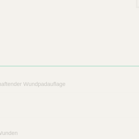
 haftender Wundpadauflage
 Wunden