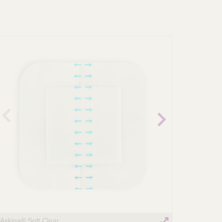
orher
Nächst
iges
es Bild
Bild
Askina® Soft Clear
Askina Soft Cl