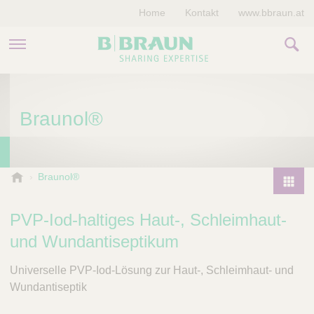
Home
Kontakt
www.bbraun.at
PRODUKTE & THERAPIEN
Braunol®
MAGAZIN
UNTERNEHMEN
B
Braunol®
.
P
B
r
PVP-Iod-haltiges Haut-, Schleimhaut-
r
o
a
und Wundantiseptikum
d
u
u
n
Universelle PVP-Iod-Lösung zur Haut-, Schleimhaut- und
V
c
Wundantiseptik
e
t
t