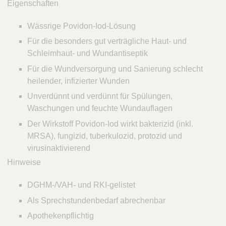
Q
Eigenschaften
C
u
a
i
Wässrige Povidon-Iod-Lösung
r
c
e
Für die besonders gut verträgliche Haut- und
k
Schleimhaut- und Wundantiseptik
F
Für die Wundversorgung und Sanierung schlecht
i
heilender, infizierter Wunden
n
Unverdünnt und verdünnt für Spülungen,
d
Waschungen und feuchte Wundauflagen
e
r
Der Wirkstoff Povidon-Iod wirkt bakterizid (inkl.
MRSA), fungizid, tuberkulozid, protozid und
virusinaktivierend
Hinweise
DGHM-/VAH- und RKI-gelistet
Als Sprechstundenbedarf abrechenbar
Apothekenpflichtig