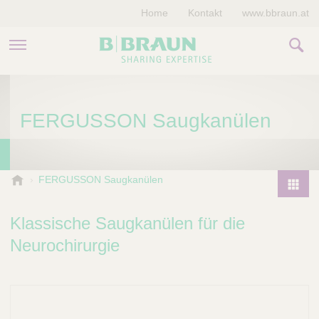
Home
Kontakt
www.bbraun.at
PRODUKTE & THERAPIEN
FERGUSSON Saugkanülen
MAGAZIN
UNTERNEHMEN
B
FERGUSSON Saugkanülen
.
P
B
r
Klassische Saugkanülen für die
r
o
a
Neurochirurgie
d
u
u
n
V
c
e
t
t