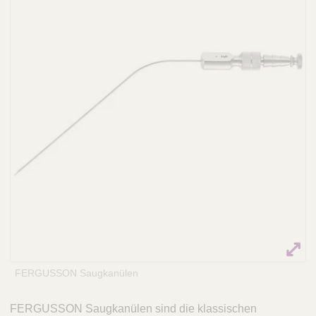
Q
C
u
a
i
r
c
e
k
F
i
n
d
e
r
FERGUSSON Saugkanülen
FERGUSSON Saugkanülen sind die klassischen