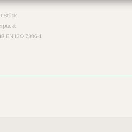
0 Stück
erpackt
äß EN ISO 7886-1