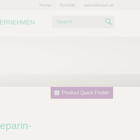
Home
Kontakt
www.bbraun.at
S
TERNEHMEN
u
S
c
e
h
e
a
r
c
h
Product Quick Finder
Heparin-