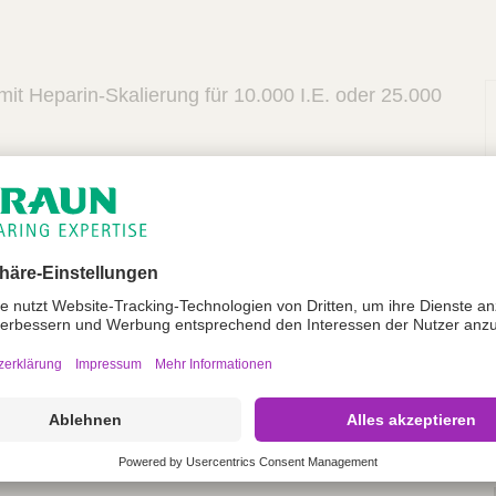
mit Heparin-Skalierung für 10.000 I.E. oder 25.000
-Graduierung in schwarzer Schrift (Skalenwert 0,02
Ablesbarkeit, wischfest
der: Polypropylen, Kolben: Polyethylen
ohne Totraum, kein Heparinverlust
ter Zylinder mit grüner Kolbenstange
nstopp für problemloses Aufziehen bis zum
en
entrisch
-frei