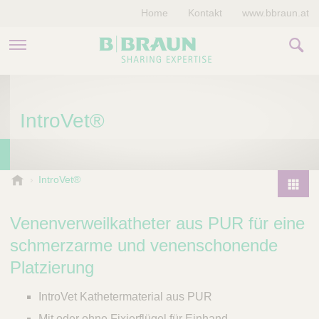
Home
Kontakt
www.bbraun.at
PRODUKTE & THERAPIEN
IntroVet®
MAGAZIN
UNTERNEHMEN
B
IntroVet®
.
P
B
r
Venenverweilkatheter aus PUR für eine
r
o
a
schmerzarme und venenschonende
d
u
Platzierung
u
n
V
c
IntroVet Kathetermaterial aus PUR
e
t
t
Mit oder ohne Fixierflügel für Einhand-