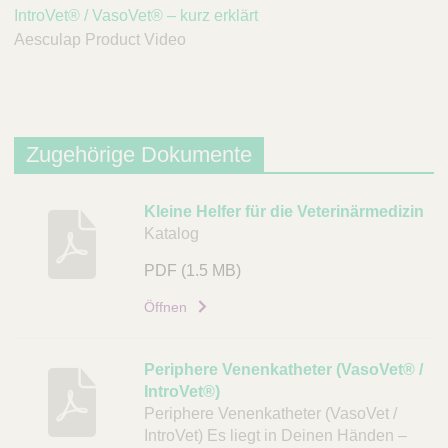
IntroVet® / VasoVet® – kurz erklärt
Aesculap Product Video
Zugehörige Dokumente
B
Kleine Helfer für die Veterinärmedizin
Katalog
e
s
PDF
(1.5 MB)
c
h
Öffnen
r
e
Periphere Venenkatheter (VasoVet® /
i
IntroVet®)
b
Periphere Venenkatheter (VasoVet /
u
IntroVet) Es liegt in Deinen Händen –