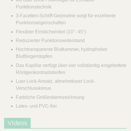
Q
C
Punktionstechnik
u
a
i
3-Facetten-Schliff-Geometrie sorgt für exzellente
r
c
e
Punktionseigenschaften
k
Flexibler Einstichwinkel (10°- 45°)
F
Reduzierter Punktionswiderstand
i
Hochtransparente Blutkammer, hydrophober
n
Blutfängerstopfen
d
e
Das Kapillar verfügt über vier vollständig eingebettete
r
Röntgenkontraststreifen
Luer-Lock-Ansatz, abnehmbarer Lock-
Verschlusskonus
Farbliche Größenkennzeichnung
Latex- und PVC-frei
Videos