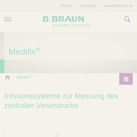
Home
Kontakt
www.bbraun.at
PRODUKTE & THERAPIEN
®
Medifix
MAGAZIN
UNTERNEHMEN
®
B
Medifix
.
P
B
r
Infusionssysteme zur Messung des
r
o
a
zentralen Venendrucks
d
u
u
n
V
c
e
t
t