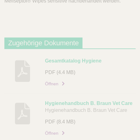
Meliseptol® Wipes sensitive nachbehandelt werden.
Zugehörige Dokumente
B
Gesamtkatalog Hygiene
e
PDF
(4.4 MB)
s
c
Öffnen
h
r
Hygienehandbuch B. Braun Vet Care
e
Hygienehandbuch B. Braun Vet Care
i
b
PDF
(8.4 MB)
u
Öffnen
n