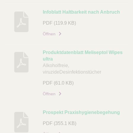
g
Infoblatt Haltbarkeit nach Anbruch
D
o
PDF
(119.9 KB)
k
Öffnen
u
m
e
Produktdatenblatt Meliseptol Wipes
n
ultra
t
Alkoholfreie,
viruzideDesinfektionstücher
L
i
PDF
(61.0 KB)
n
Öffnen
k
Prospekt Praxishygienebegehung
PDF
(355.1 KB)