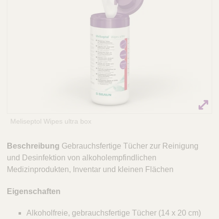
Q
C
u
a
i
r
c
e
k
F
i
n
d
e
r
Meliseptol Wipes ultra box
Beschreibung
Gebrauchsfertige Tücher zur Reinigung
und Desinfektion von alkoholempfindlichen
Medizinprodukten, Inventar und kleinen Flächen
Eigenschaften
Alkoholfreie, gebrauchsfertige Tücher (14 x 20 cm)