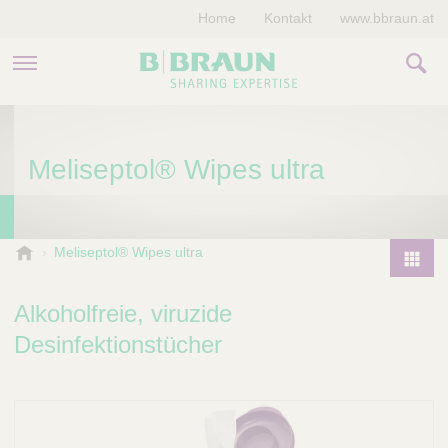
Home
Kontakt
www.bbraun.at
PRODUKTE & THERAPIEN
Meliseptol® Wipes ultra
MAGAZIN
UNTERNEHMEN
B
Meliseptol® Wipes ultra
.
P
B
r
Alkoholfreie, viruzide
r
o
a
Desinfektionstücher
d
u
u
n
V
c
e
t
t