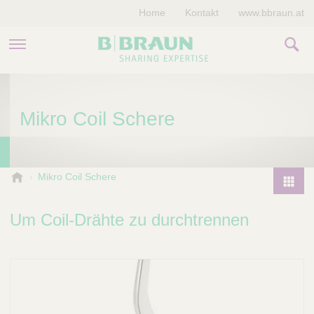
Home
Kontakt
www.bbraun.at
PRODUKTE & THERAPIEN
Mikro Coil Schere
MAGAZIN
UNTERNEHMEN
B
Mikro Coil Schere
.
P
B
r
Um Coil-Drähte zu durchtrennen
r
o
a
d
u
u
n
V
c
e
t
t