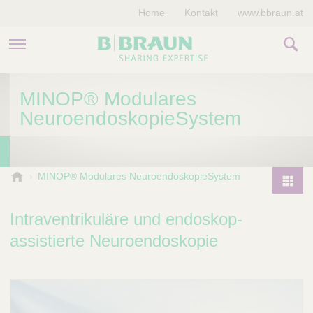
Home
Kontakt
www.bbraun.at
PRODUKTE & THERAPIEN
MINOP® Modulares
NeuroendoskopieSystem
MAGAZIN
UNTERNEHMEN
B
MINOP® Modulares NeuroendoskopieSystem
.
P
B
r
Intraventrikuläre und endoskop-
r
o
a
assistierte Neuroendoskopie
d
u
u
n
V
c
e
t
t