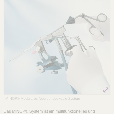
Q
C
u
a
i
r
c
e
k
F
i
n
d
e
r
MINOP® Modulares Neuroendoskopie System
Das MINOP® System ist ein multifunktionelles und