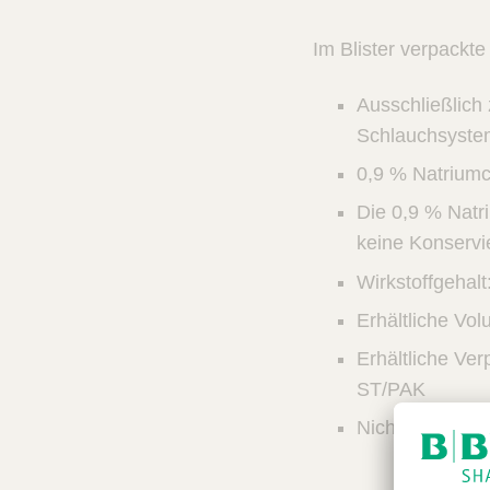
n
c
V
t
Im Blister verpackte
e
Q
t
u
C
Ausschließlich
i
a
Schlauchsyste
r
c
e
k
0,9 % Natriumch
F
Die 0,9 % Natri
i
keine Konservi
n
d
Wirkstoffgehalt
e
Erhältliche Vol
r
Erhältliche Ve
ST/PAK
Nicht hergeste