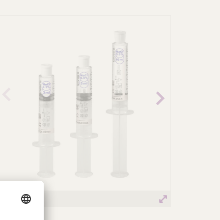
orher
Nächst
iges
es Bild
Bild
Omniflush®
Omniflush