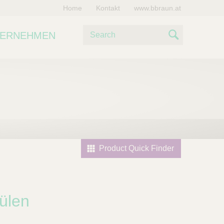
Home
Kontakt
www.bbraun.at
S
TERNEHMEN
u
S
c
e
h
e
a
r
c
h
Product Quick Finder
ülen