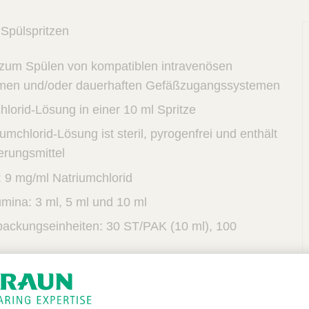
 Spülspritzen
 zum Spülen von kompatiblen intravenösen
men und/oder dauerhaften Gefäßzugangssystemen
lorid-Lösung in einer 10 ml Spritze
umchlorid-Lösung ist steril, pyrogenfrei und enthält
erungsmittel
V
: 9 mg/ml Natriumchlorid
umina: 3 ml, 5 ml und 10 ml
rpackungseinheiten: 30 ST/PAK (10 ml), 100
llt mit Latex, PVC und DEHP