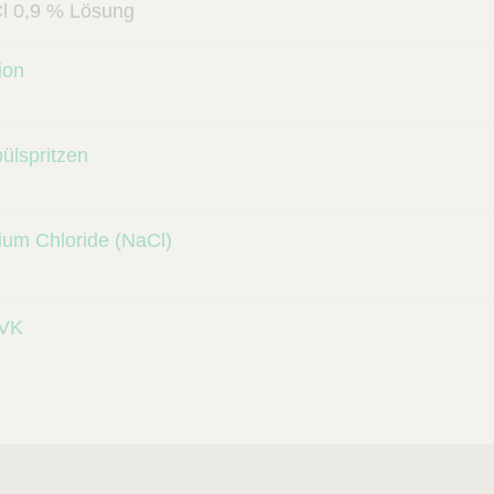
aCl 0,9 % Lösung
ion
lspritzen
um Chloride (NaCl)
VK