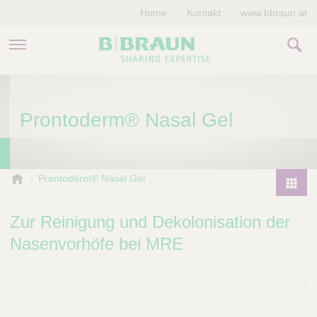
Home
Kontakt
www.bbraun.at
PRODUKTE & THERAPIEN
Prontoderm® Nasal Gel
MAGAZIN
UNTERNEHMEN
B
Prontoderm® Nasal Gel
.
P
B
r
Zur Reinigung und Dekolonisation der
r
o
a
Nasenvorhöfe bei MRE
d
u
u
n
V
c
e
t
t