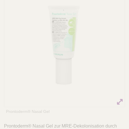
Q
C
u
a
i
r
c
e
k
F
i
n
d
e
r
Prontoderm® Nasal Gel
Prontoderm® Nasal Gel zur MRE-Dekolonisation durch