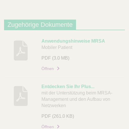
Zugehörige Dokumente
B
Anwendungshinweise MRSA
Mobiler Patient
e
s
PDF
(3.0 MB)
c
h
Öffnen
r
e
Entdecken Sie Ihr Plus...
i
mit der Unterstützung beim MRSA-
b
Management und den Aufbau von
u
Netzwerken
n
PDF
(261.0 KB)
g
Öffnen
D