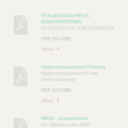
o
k
FRAGEBOGEN MRSA-
u
RISIKOKRITERIEN
m
AUSZUFÜLLEN VOM PATIENTEN
e
PDF
(30.3 KB)
n
t
Öffnen
L
i
Hygienemanagement Katalog
n
Hygienemanagement In der
k
Veterinärmedizin
PDF
(12.5 MB)
Öffnen
MRSA - Kompendium
Ein Überblick über MRE