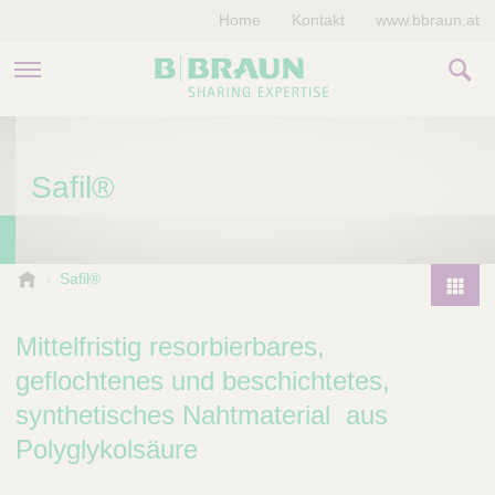
Home
Kontakt
www.bbraun.at
PRODUKTE & THERAPIEN
Safil®
MAGAZIN
UNTERNEHMEN
B
Safil®
.
P
B
r
Mittelfristig resorbierbares,
r
o
a
geflochtenes und beschichtetes,
d
u
synthetisches Nahtmaterial aus
u
n
V
c
Polyglykolsäure
e
t
t