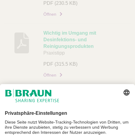
PDF
(230.5 KB)
Öffnen
Wichtig im Umgang mit
Desinfektions- und
Reinigungsprodukten
Praxistipp
PDF
(315.5 KB)
Öffnen