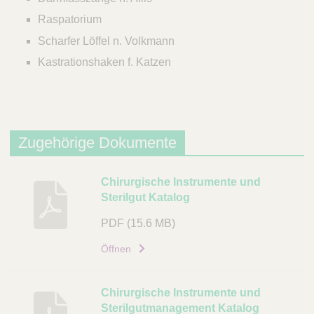
Raspatorium
Scharfer Löffel n. Volkmann
Kastrationshaken f. Katzen
Zugehörige Dokumente
B
Chirurgische Instrumente und
Sterilgut Katalog
e
s
PDF
(15.6 MB)
c
h
Öffnen
r
e
Chirurgische Instrumente und
i
Sterilgutmanagement Katalog