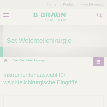
Home
Kontakt
www.bbraun.at
PRODUKTE & THERAPIEN
Set Weichteilchirurgie
MAGAZIN
UNTERNEHMEN
B
Set Weichteilchirurgie
.
P
B
r
Instrumentenauswahl für
r
o
a
weichteilchirurgische Eingriffe
d
u
u
n
V
c
e
t
t