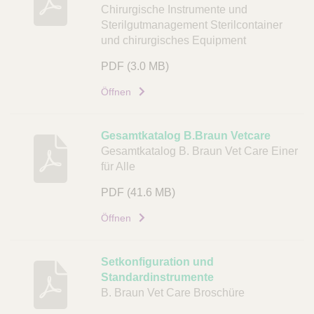
b
Chirurgische Instrumente und
u
Sterilgutmanagement Sterilcontainer
n
und chirurgisches Equipment
g
PDF
(3.0 MB)
D
Öffnen
o
k
u
Gesamtkatalog B.Braun Vetcare
m
Gesamtkatalog B. Braun Vet Care Einer
e
für Alle
n
PDF
(41.6 MB)
t
Öffnen
L
i
n
Setkonfiguration und
k
Standardinstrumente
B. Braun Vet Care Broschüre