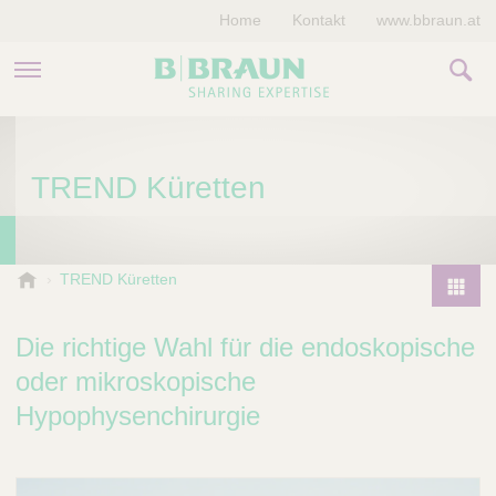
Home
Kontakt
www.bbraun.at
PRODUKTE & THERAPIEN
TREND Küretten
MAGAZIN
UNTERNEHMEN
B
TREND Küretten
.
P
B
r
Die richtige Wahl für die endoskopische
r
o
a
oder mikroskopische
d
u
Hypophysenchirurgie
u
n
V
c
e
t
t