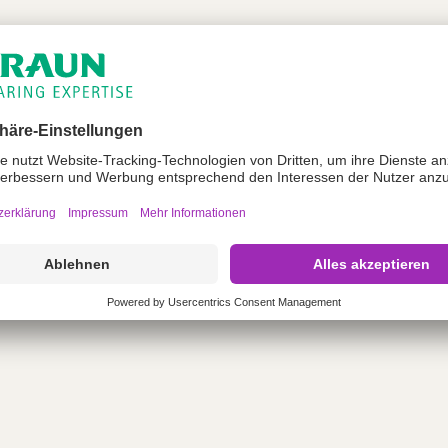
in Längen von 12-32 mm erhältlich
er: 1,9 mm
: 2,7 mm
t: 2,5 mm
er: 5,0 mm