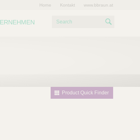
Home
Kontakt
www.bbraun.at
S
TERNEHMEN
u
S
c
e
h
e
a
r
c
h
Product Quick Finder