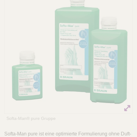
Q
C
u
a
i
r
c
e
k
F
i
n
d
e
r
Softa-Man® pure Gruppe
Softa-Man pure ist eine optimierte Formulierung ohne Duft-