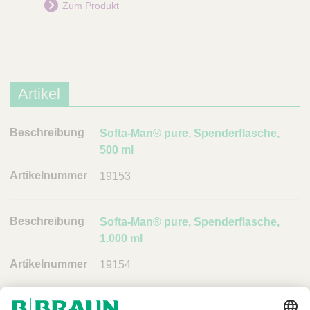
Zum Produkt
Artikel
B
Softa-Man® pure, Spenderflasche,
e
500 ml
s
19153
c
h
r
Softa-Man® pure, Spenderflasche,
e
1.000 ml
i
19154
b
u
n