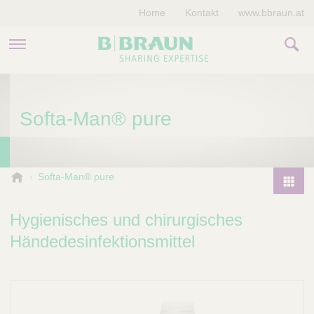
Home
Kontakt
www.bbraun.at
PRODUKTE & THERAPIEN
Softa-Man® pure
MAGAZIN
UNTERNEHMEN
B
Softa-Man® pure
.
P
B
r
Hygienisches und chirurgisches
r
o
a
Händedesinfektionsmittel
d
u
u
n
V
c
e
t
t