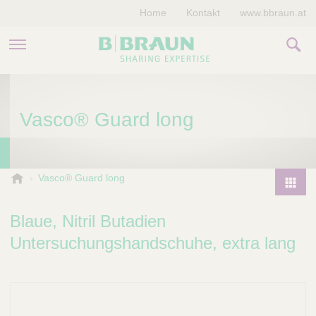
Home
Kontakt
www.bbraun.at
PRODUKTE & THERAPIEN
Vasco® Guard long
MAGAZIN
UNTERNEHMEN
B
Vasco® Guard long
.
P
B
r
Blaue, Nitril Butadien
r
o
a
Untersuchungshandschuhe, extra lang
d
u
u
n
V
c
e
t
t