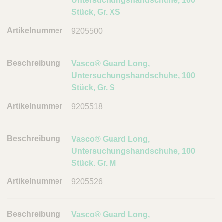
Untersuchungshandschuhe, 100
s
Stück, Gr. XS
c
9205500
h
r
e
Vasco® Guard Long,
i
Untersuchungshandschuhe, 100
b
Stück, Gr. S
u
9205518
n
g
A
Vasco® Guard Long,
r
Untersuchungshandschuhe, 100
t
Stück, Gr. M
i
9205526
k
e
l
Vasco® Guard Long,
n