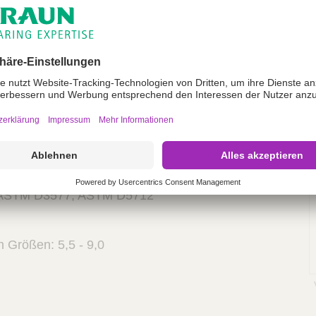
 OP-Handschuhe mit Rollrand, gepudert
t Klasse IIa CE 0123 (TÜV Süd, DE), gemäß MDD
O 10282, ISO 10993, ISO 11137,
hutzausrüstung Kategorie III CE 0321 (SATRA, UK)
/EEC
4 1-3, EN 16523, EN 388,
ASTM D3577, ASTM D5712
en Größen: 5,5 - 9,0