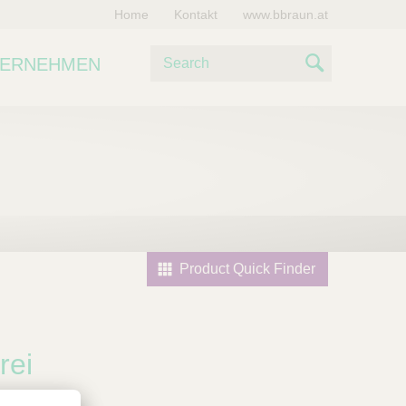
Home
Kontakt
www.bbraun.at
S
TERNEHMEN
u
S
c
e
h
e
a
r
c
h
Product Quick Finder
rei