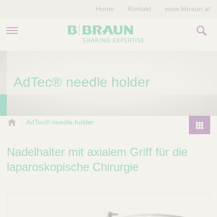
Home
Kontakt
www.bbraun.at
PRODUKTE & THERAPIEN
AdTec® needle holder
MAGAZIN
UNTERNEHMEN
B
AdTec® needle holder
.
P
B
r
Nadelhalter mit axialem Griff für die
r
o
a
laparoskopische Chirurgie
d
u
u
n
V
c
e
t
t