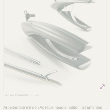
Q
C
u
a
i
r
c
e
k
F
i
n
d
e
r
AdTec® needle holder
Arbeiten Sie mit den AdTec® needle holder Instrumenten