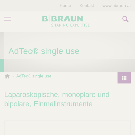
Home
Kontakt
www.bbraun.at
PRODUKTE & THERAPIEN
AdTec® single use
MAGAZIN
UNTERNEHMEN
B
AdTec® single use
.
P
B
r
Laparoskopische, monoplare und
r
o
a
bipolare, Einmalinstrumente
d
u
u
n
V
c
e
t
t