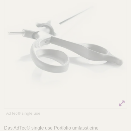
Q
C
u
a
i
r
c
e
k
F
i
n
d
e
r
AdTec® single use
Das AdTec® single use Portfolio umfasst eine