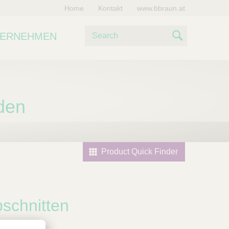
Home
Kontakt
www.bbraun.at
S
TERNEHMEN
u
S
c
e
h
e
a
den
r
c
h
Product Quick Finder
schnitten