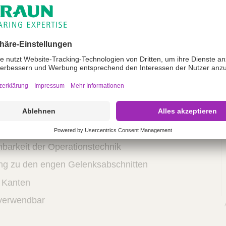
ektrode für kleine Gelenke (Länge 2,0 mm).
ektrode für arthroskopische Operationen
Hakenlängen 2,5 / 3,5 / 4,5 mm).
ektrode für arthroskopische Operationen
3,5 mm).
nbarkeit der Operationstechnik
ng zu den engen Gelenksabschnitten
 Kanten
 verwendbar