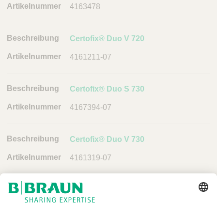
g
4163478
A
r
Certofix® Duo V 720
t
4161211-07
i
k
e
Certofix® Duo S 730
l
n
4167394-07
u
m
m
Certofix® Duo V 730
e
4161319-07
r
L
i
n
k