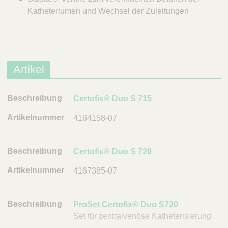
Katheterlumen und Wechsel der Zuleitungen
Artikel
B
Certofix® Duo S 715
e
4164158-07
s
c
h
Certofix® Duo S 720
r
4167385-07
e
i
b
ProSet Certofix® Duo S720
u
Set für zentralvenöse Katheterisierung
n