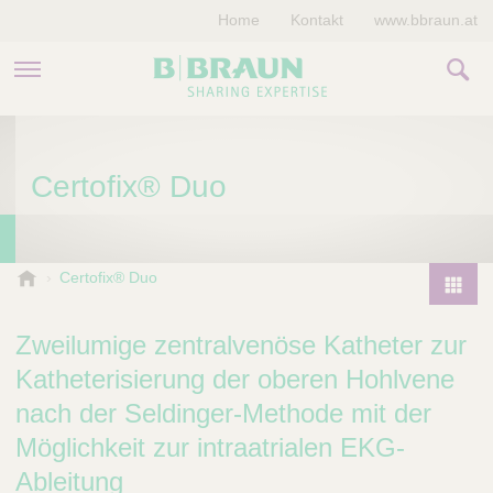
Home
Kontakt
www.bbraun.at
PRODUKTE & THERAPIEN
Certofix® Duo
MAGAZIN
UNTERNEHMEN
B
Certofix® Duo
.
P
B
r
Zweilumige zentralvenöse Katheter zur
r
o
a
Katheterisierung der oberen Hohlvene
d
u
nach der Seldinger-Methode mit der
u
n
V
c
Möglichkeit zur intraatrialen EKG-
e
t
Ableitung
t