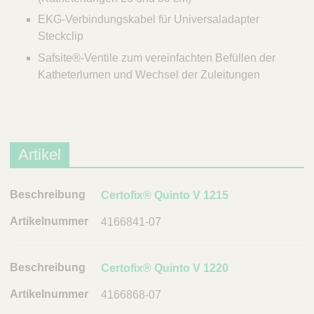
EKG-Verbindungskabel für Universaladapter
Steckclip
Safsite®-Ventile zum vereinfachten Befüllen der
Katheterlumen und Wechsel der Zuleitungen
Artikel
B
Certofix® Quinto V 1215
e
4166841-07
s
c
h
Certofix® Quinto V 1220
r
4166868-07
e
i