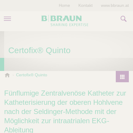
Home
Kontakt
www.bbraun.at
PRODUKTE & THERAPIEN
Certofix® Quinto
MAGAZIN
UNTERNEHMEN
B
Certofix® Quinto
.
P
B
r
Fünflumige Zentralvenöse Katheter zur
r
o
a
Katheterisierung der oberen Hohlvene
d
u
nach der Seldinger-Methode mit der
u
n
V
c
Möglichkeit zur intraatrialen EKG-
e
t
Ableitung
t