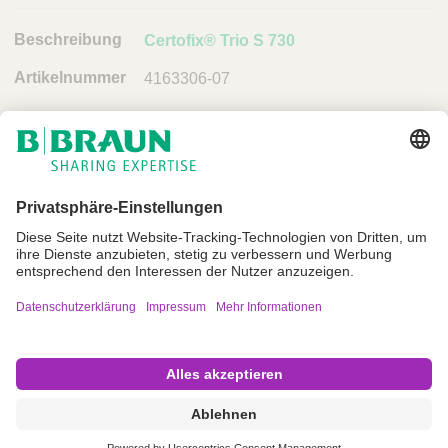
n
k
Certofix® Trio S 730
4163306-07
Impressum
Nutzungsbedingungen
Datenschutz
AGB
Cookie Einstellungen