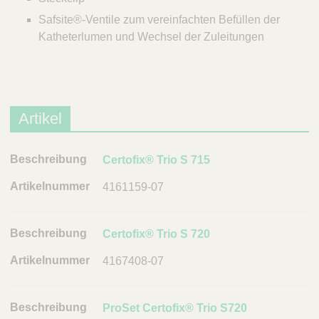
Safsite®-Ventile zum vereinfachten Befüllen der
Katheterlumen und Wechsel der Zuleitungen
Artikel
B
Certofix® Trio S 715
e
4161159-07
s
c
h
Certofix® Trio S 720
r
4167408-07
e
i
b
ProSet Certofix® Trio S720
u