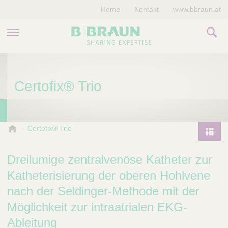
Home
Kontakt
www.bbraun.at
PRODUKTE & THERAPIEN
Certofix® Trio
MAGAZIN
UNTERNEHMEN
B
Certofix® Trio
.
P
B
r
Dreilumige zentralvenöse Katheter zur
r
o
a
Katheterisierung der oberen Hohlvene
d
u
nach der Seldinger-Methode mit der
u
n
V
c
Möglichkeit zur intraatrialen EKG-
e
t
Ableitung
t