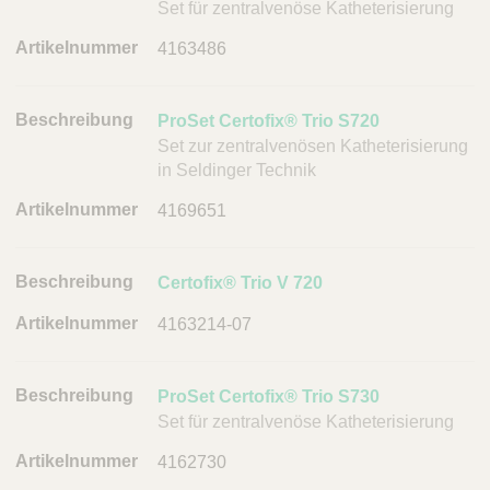
Set für zentralvenöse Katheterisierung
n
g
4163486
A
r
ProSet Certofix® Trio S720
t
Set zur zentralvenösen Katheterisierung
i
in Seldinger Technik
k
4169651
e
l
n
Certofix® Trio V 720
u
m
4163214-07
m
e
ProSet Certofix® Trio S730
r
Set für zentralvenöse Katheterisierung
L
4162730
i