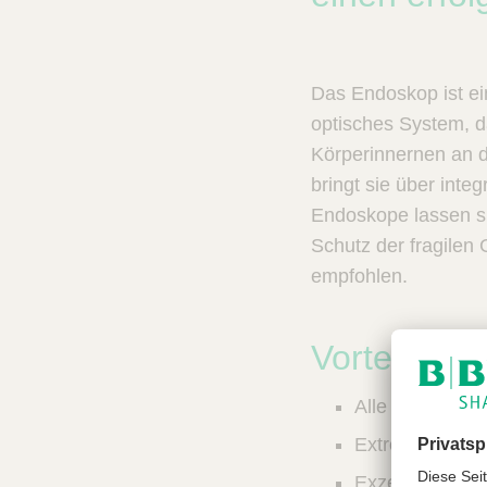
n
c
V
t
e
Q
t
u
Das Endoskop ist ein 
C
i
a
optisches System, d
r
c
Körperinnernen an 
e
k
bringt sie über inte
F
Endoskope lassen si
i
Schutz der fragilen
n
d
empfohlen.
e
r
Vorteile
Alle Endoskope
Extrem widerst
Exzellente, gl