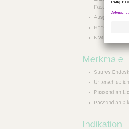
Faseroptik
Ausgezeichnete
Hohe Autoklavi
Kratzfestes Sa
Merkmale
Starres Endos
Unterschiedlich
Passend an Lich
Passend an al
Indikation