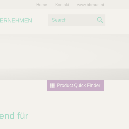
Home
Kontakt
www.bbraun.at
S
TERNEHMEN
u
S
c
e
h
e
a
r
c
h
Product Quick Finder
end für