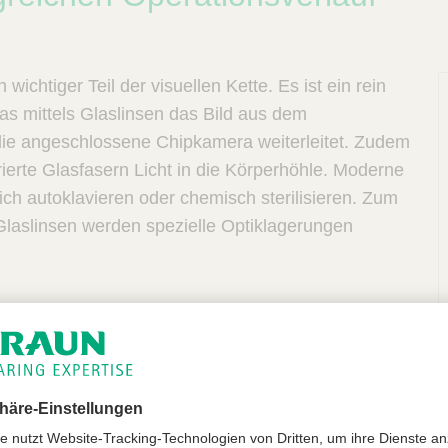
wichtiger Teil der visuellen Kette. Es ist ein rein
as mittels Glaslinsen das Bild aus dem
die angeschlossene Chipkamera weiterleitet. Zudem
grierte Glasfasern Licht in die Körperhöhle. Moderne
ch autoklavieren oder chemisch sterilisieren. Zum
 Glaslinsen werden spezielle Optiklagerungen
 sind Full HD kompatibel
andsfähig, da äußere Hülle aus rostfreiem Stahl
eichmäßige Ausleuchtung durch optimierte