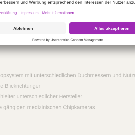
 Tiefenschärfe
erbeständigkeit und Steris/Sterrad kompatibel
phirglas am distalen und proximalen Ende
kopsystem mit unterschiedlichen Duchmessern und Nut
e Blickrichtungen
leiter unterschiedlicher Hersteller
le gängigen medizinischen Chipkameras