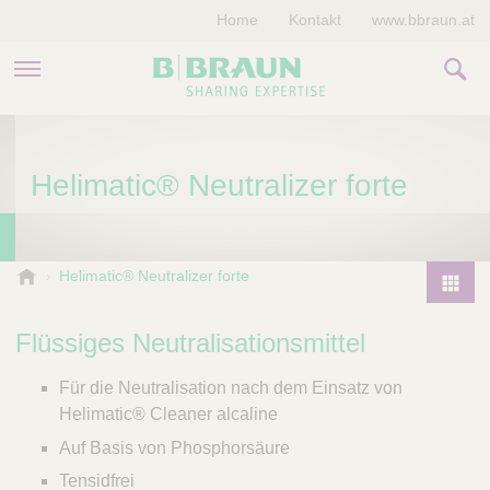
Home
Kontakt
www.bbraun.at
PRODUKTE & THERAPIEN
Helimatic® Neutralizer forte
MAGAZIN
UNTERNEHMEN
B
Helimatic® Neutralizer forte
.
P
B
r
Flüssiges Neutralisationsmittel
r
o
a
d
Für die Neutralisation nach dem Einsatz von
u
u
n
Helimatic® Cleaner alcaline
V
c
Auf Basis von Phosphorsäure
e
t
Tensidfrei
t