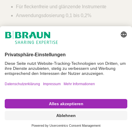
Q
C
Für fleckenfreie und glänzende Instrumente
u
a
i
Anwendungsdosierung 0,1 bis 0,2%
r
c
e
k
F
i
n
d
e
r
Impressum
Nutzungsbedingungen
Datenschutz
AGB
Cookie Einstellungen
Copyright © B. Braun SE