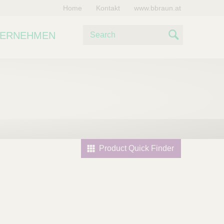
Home
Kontakt
www.bbraun.at
S
TERNEHMEN
u
S
c
e
h
e
a
r
c
h
Product Quick Finder