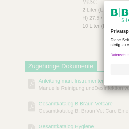
Maße:
2 Liter (L / B / H) 
H) 27,5 / 12,5 / 12,
10 Liter (L / B / H)
Zugehörige Dokumente
Anleitung man. Instrumentenaufbereitu
Beschreibung
Dokument
Link
Manuelle Reinigung undDesinfektion v
Gesamtkatalog B.Braun Vetcare
Gesamtkatalog B. Braun Vet Care Einer 
Gesamtkatalog Hygiene