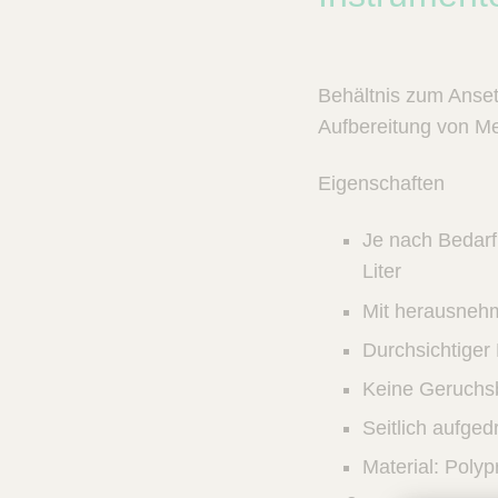
n
c
V
t
e
Q
t
u
Behältnis zum Anset
C
i
a
Aufbereitung von Me
r
c
e
k
Eigenschaften
F
i
Je nach Bedarf 
n
Liter
d
e
Mit herausneh
r
Durchsichtiger
Keine Geruchsb
Seitlich aufged
Material: Polyp