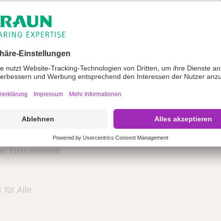
32,5 x 17,6 x 15,0 cm, Innenmaße des Siebes (L / B /
0 cm
 53,0 x 32,5 x 15,0 cm, Innenmaße des Siebes (L / B / H) 4
ng
on Instrumenten
für Alle