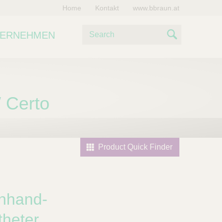
Home
Kontakt
www.bbraun.at
S
TERNEHMEN
u
S
c
e
h
e
a
 Certo
r
c
h
Product Quick Finder
inhand-
theter