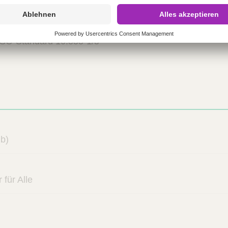
ISO-Standard 10.555-1/5
lb)
für Alle