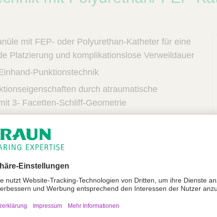
nüle mit FEP- oder Polyurethan-Katheter für eine
 Platzierung und komplikationslose Verweildauer
r Einhand-Punktionstechnik
ktionseigenschaften durch atraumatische
mit 3- Facetten-Schliff-Geometrie
nte Blutkammer
vollständig eingebettete Röntgenkontraststreifen
utfängerstopfen
ock-Verschlusskonus
ßenkennzeichnung