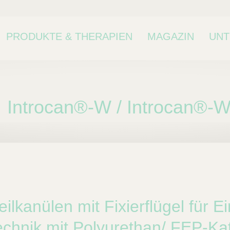
PRODUKTE & THERAPIEN
MAGAZIN
UN
Introcan®-W / Introcan®-W
ne Kategorie oder
kategorie.
lkanülen mit Fixierflügel für E
echnik mit Polyurethan/ FEP-Ka