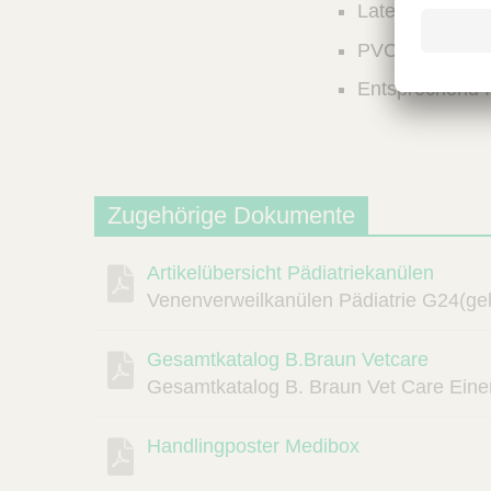
Latex-frei
PVC-frei
Entsprechend 
Zugehörige Dokumente
Artikelübersicht Pädiatriekanülen
Beschreibung
Dokument
Link
Venenverweilkanülen Pädiatrie G24(ge
Gesamtkatalog B.Braun Vetcare
Gesamtkatalog B. Braun Vet Care Einer 
Handlingposter Medibox