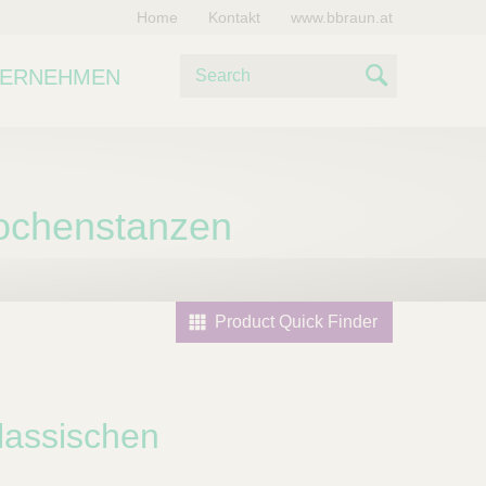
Home
Kontakt
www.bbraun.at
S
TERNEHMEN
u
S
c
e
h
e
a
ochenstanzen
r
c
h
Product Quick Finder
lassischen