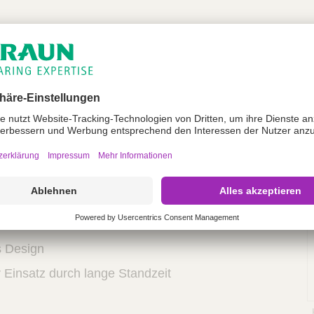
100 Jahren der Klassiker. Sie zeichnet sich durch
iles Design aus und hat durch ihre hervorragende
dauerhaft positives Image bei unseren Kunden
neid-Eigenschaften
hen-Entfernung
ifikation der Dünnfuß Stanzen durch goldenes
 Design
r Einsatz durch lange Standzeit