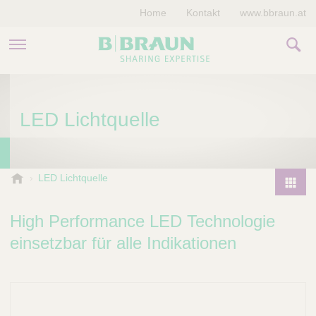
Home
Kontakt
www.bbraun.at
PRODUKTE & THERAPIEN
LED Lichtquelle
MAGAZIN
UNTERNEHMEN
B
LED Lichtquelle
.
P
B
r
High Performance LED Technologie
r
o
a
einsetzbar für alle Indikationen
d
u
u
n
V
c
e
t
t