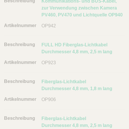
Kommunikations- und BUS-Kabel,
e
zur Verwendung zwischen Kamera
l
PV460, PV470 und Lichtquelle OP940
n
u
OP942
m
m
FULL HD Fiberglas-Lichtkabel
e
Durchmesser 4,8 mm, 2,5 m lang
r
OP923
L
i
n
Fiberglas-Lichtkabel
k
Durchmesser 4,8 mm, 1,8 m lang
OP906
Fiberglas-Lichtkabel
Durchmesser 4,8 mm, 2,5 m lang