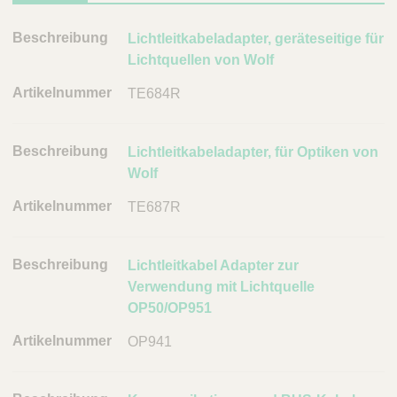
B
Lichtleitkabeladapter, geräteseitige für
e
Lichtquellen von Wolf
s
TE684R
c
h
r
Lichtleitkabeladapter, für Optiken von
e
Wolf
i
TE687R
b
u
n
Lichtleitkabel Adapter zur
g
Verwendung mit Lichtquelle
A
OP50/OP951
r
OP941
t
i
k