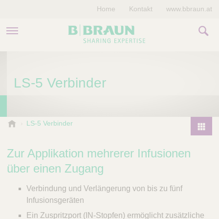
Home
Kontakt
www.bbraun.at
PRODUKTE & THERAPIEN
LS-5 Verbinder
MAGAZIN
UNTERNEHMEN
B
LS-5 Verbinder
.
P
B
r
Zur Applikation mehrerer Infusionen
r
o
a
über einen Zugang
d
u
u
n
Verbindung und Verlängerung von bis zu fünf
V
c
Infusionsgeräten
e
t
Ein Zuspritzport (IN-Stopfen) ermöglicht zusätzliche
t