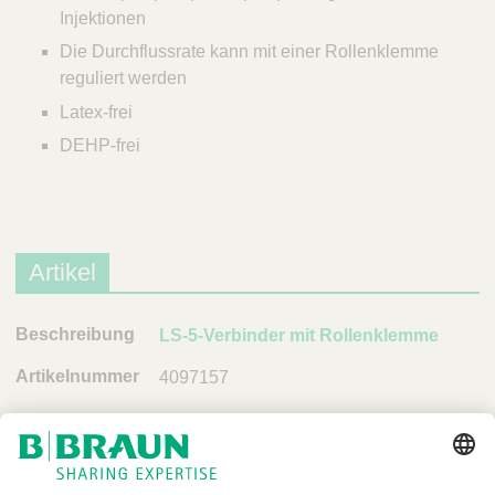
Q
C
Injektionen
u
a
Die Durchflussrate kann mit einer Rollenklemme
i
r
reguliert werden
c
e
k
Latex-frei
F
DEHP-frei
i
n
d
e
r
Artikel
B
LS-5-Verbinder mit Rollenklemme
e
4097157
s
c
h
r
e