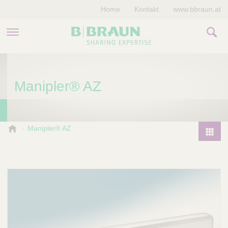
Home
Kontakt
www.bbraun.at
PRODUKTE & THERAPIEN
Manipler® AZ
MAGAZIN
UNTERNEHMEN
B
Manipler® AZ
.
P
B
r
r
o
a
d
u
u
n
V
c
e
t
t