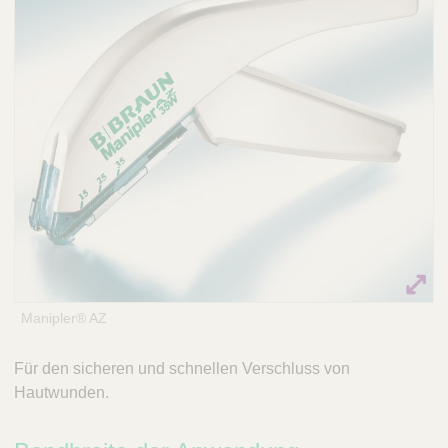
Q
C
u
a
i
r
c
e
k
F
i
n
d
e
r
Manipler® AZ
Für den sicheren und schnellen Verschluss von
Hautwunden.