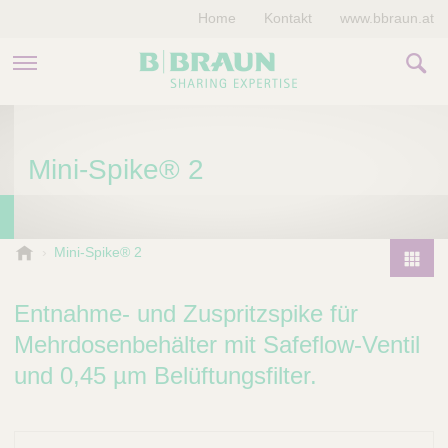
Home
Kontakt
www.bbraun.at
PRODUKTE & THERAPIEN
Mini-Spike® 2
MAGAZIN
UNTERNEHMEN
B
Mini-Spike® 2
.
P
B
r
Entnahme- und Zuspritzspike für
r
o
a
Mehrdosenbehälter mit Safeflow-Ventil
d
u
und 0,45 µm Belüftungsfilter.
u
n
V
c
e
t
t