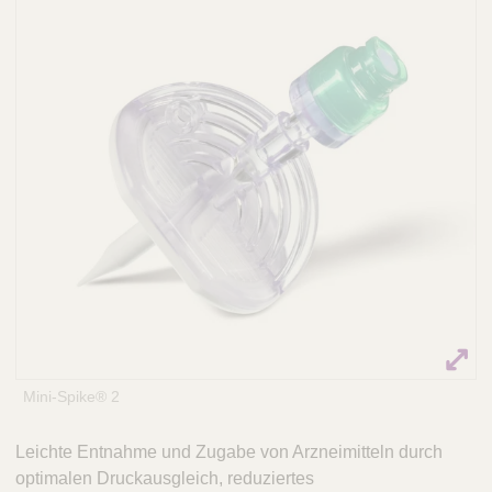
Q
C
u
a
i
r
c
e
k
F
i
n
d
e
r
Mini-Spike® 2
Leichte Entnahme und Zugabe von Arzneimitteln durch
optimalen Druckausgleich, reduziertes