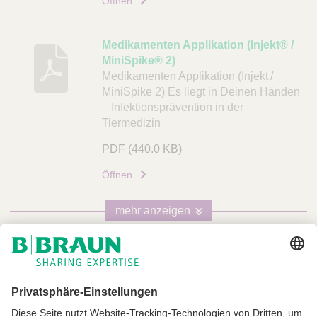
Öffnen
Medikamenten Applikation (Injekt® /
MiniSpike® 2)
Medikamenten Applikation (Injekt /
MiniSpike 2) Es liegt in Deinen Händen
– Infektionsprävention in der
Tiermedizin
PDF
(440.0 KB)
Öffnen
mehr anzeigen