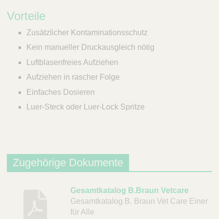
Vorteile
Zusätzlicher Kontaminationsschutz
Kein manueller Druckausgleich nötig
Luftblasenfreies Aufziehen
Aufziehen in rascher Folge
Einfaches Dosieren
Luer-Steck oder Luer-Lock Spritze
Zugehörige Dokumente
B
Gesamtkatalog B.Braun Vetcare
Gesamtkatalog B. Braun Vet Care Einer
e
für Alle
s