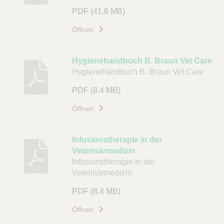
c
PDF
(41.6 MB)
h
Öffnen
r
e
i
Hygienehandbuch B. Braun Vet Care
b
Hygienehandbuch B. Braun Vet Care
u
PDF
(8.4 MB)
n
g
Öffnen
D
o
Infusionstherapie in der
k
Veterinärmedizin
u
Infusionstherapie In der
m
Veterinärmedizin
e
PDF
(8.4 MB)
n
t
Öffnen