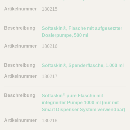
g
180215
A
r
t
Softaskin®, Flasche mit aufgesetzter
i
Dosierpumpe, 500 ml
k
e
180216
l
n
Softaskin®, Spenderflasche, 1.000 ml
u
m
180217
m
e
r
®
Softaskin
pure Flasche mit
integrierter Pumpe 1000 ml (nur mit
L
Smart Dispenser System verwendbar)
i
n
180218
k