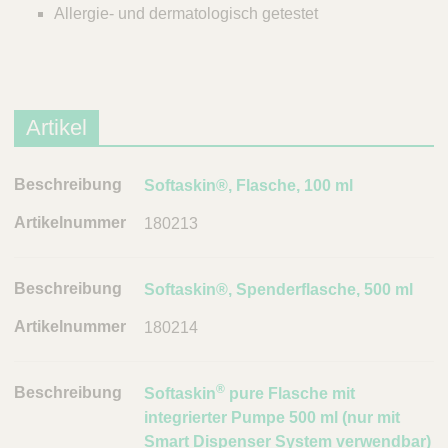
Allergie- und dermatologisch getestet
Artikel
B
Softaskin®, Flasche, 100 ml
e
180213
s
c
h
Softaskin®, Spenderflasche, 500 ml
r
180214
e
i
b
®
Softaskin
pure Flasche mit
u
integrierter Pumpe 500 ml (nur mit
n
Smart Dispenser System verwendbar)