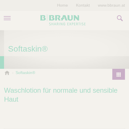
Home
Kontakt
www.bbraun.at
PRODUKTE & THERAPIEN
Softaskin®
MAGAZIN
UNTERNEHMEN
B
Softaskin®
.
P
B
r
Waschlotion für normale und sensible
r
o
a
Haut
d
u
u
n
V
c
e
t
t