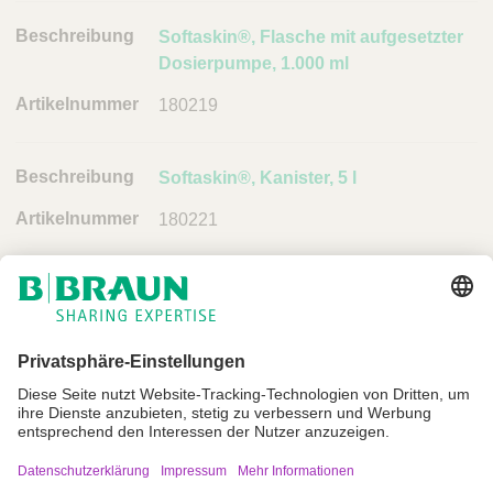
Softaskin®, Flasche mit aufgesetzter
Dosierpumpe, 1.000 ml
180219
Softaskin®, Kanister, 5 l
180221
Impressum
Nutzungsbedingungen