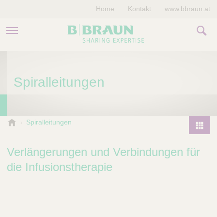
Home
Kontakt
www.bbraun.at
PRODUKTE & THERAPIEN
Spiralleitungen
MAGAZIN
UNTERNEHMEN
B
Spiralleitungen
.
P
B
r
Verlängerungen und Verbindungen für
r
o
a
die Infusionstherapie
d
u
u
n
V
c
e
t
t