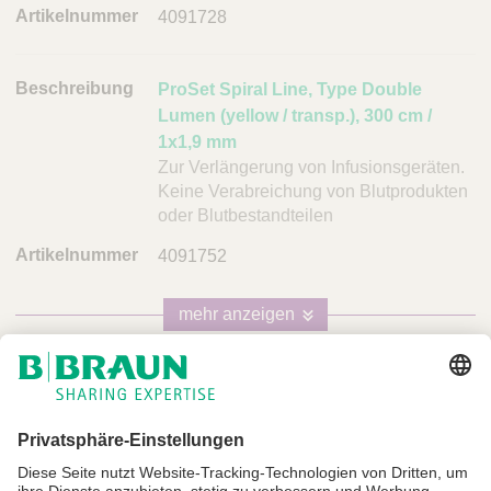
4091728
ProSet Spiral Line, Type Double
Lumen (yellow / transp.), 300 cm /
1x1,9 mm
Zur Verlängerung von Infusionsgeräten.
Keine Verabreichung von Blutprodukten
oder Blutbestandteilen
4091752
mehr anzeigen