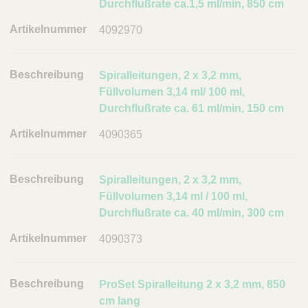
m
Durchflußrate ca.1,5 ml/min, 850 cm
e
4092970
r
L
Spiralleitungen, 2 x 3,2 mm,
i
Füllvolumen 3,14 ml/ 100 ml,
n
Durchflußrate ca. 61 ml/min, 150 cm
k
4090365
Spiralleitungen, 2 x 3,2 mm,
Füllvolumen 3,14 ml / 100 ml,
Durchflußrate ca. 40 ml/min, 300 cm
4090373
ProSet Spiralleitung 2 x 3,2 mm, 850
cm lang