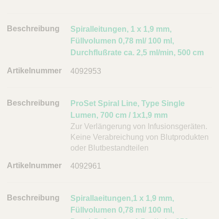
h
r
e
Spiralleitungen, 1 x 1,9 mm,
i
Füllvolumen 0,78 ml/ 100 ml,
b
Durchflußrate ca. 2,5 ml/min, 500 cm
u
4092953
n
g
A
ProSet Spiral Line, Type Single
r
Lumen, 700 cm / 1x1,9 mm
t
Zur Verlängerung von Infusionsgeräten.
i
Keine Verabreichung von Blutprodukten
oder Blutbestandteilen
k
e
4092961
l
n
u
Spirallaeitungen,1 x 1,9 mm,
m
Füllvolumen 0,78 ml/ 100 ml,