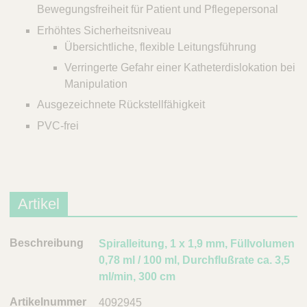
Bewegungsfreiheit für Patient und Pflegepersonal
Erhöhtes Sicherheitsniveau
Übersichtliche, flexible Leitungsführung
Verringerte Gefahr einer Katheterdislokation bei
Manipulation
Ausgezeichnete Rückstellfähigkeit
PVC-frei
Artikel
B
Spiralleitung, 1 x 1,9 mm, Füllvolumen
e
0,78 ml / 100 ml, Durchflußrate ca. 3,5
s
ml/min, 300 cm
c
4092945