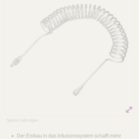
Q
C
u
a
i
r
c
e
k
F
i
n
d
e
r
Spiral Leitungen
Der Einbau in das Infusionssystem schafft mehr