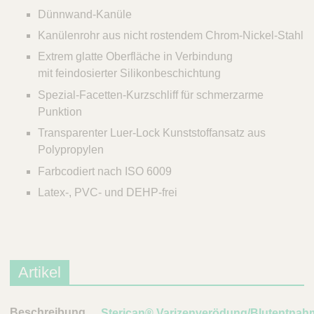
Dünnwand-Kanüle
Kanülenrohr aus nicht rostendem Chrom-Nickel-Stahl
Extrem glatte Oberfläche in Verbindung
mit feindosierter Silikonbeschichtung
Spezial-Facetten-Kurzschliff für schmerzarme
Punktion
Transparenter Luer-Lock Kunststoffansatz aus
Polypropylen
Farbcodiert nach ISO 6009
Latex-, PVC- und DEHP-frei
Artikel
B
Sterican® Varizenverödung/Blutentnah