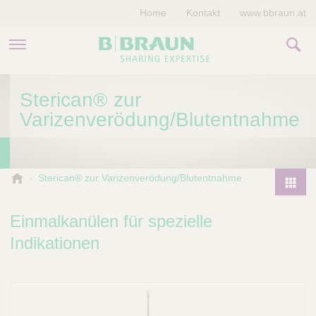
Home
Kontakt
www.bbraun.at
PRODUKTE & THERAPIEN
Sterican® zur
Varizenverödung/Blutentnahme
MAGAZIN
UNTERNEHMEN
B
Sterican® zur Varizenverödung/Blutentnahme
.
P
B
r
Einmalkanülen für spezielle
r
o
a
Indikationen
d
u
u
n
V
c
e
t
t