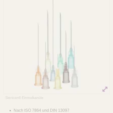
Q
C
u
a
i
r
c
e
k
F
i
n
d
e
r
Sterican® Einmalkanüle
Nach ISO 7864 und DIN 13097