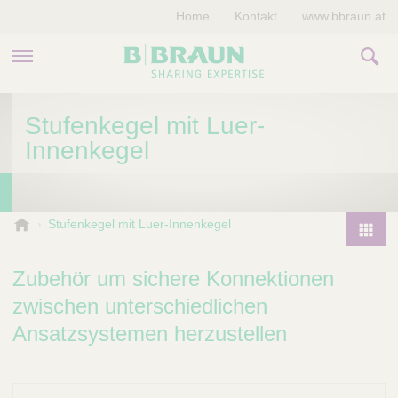
Home
Kontakt
www.bbraun.at
PRODUKTE & THERAPIEN
Stufenkegel mit Luer-
Innenkegel
MAGAZIN
UNTERNEHMEN
B
Stufenkegel mit Luer-Innenkegel
.
P
B
r
Zubehör um sichere Konnektionen
r
o
a
zwischen unterschiedlichen
d
u
Ansatzsystemen herzustellen
u
n
V
c
e
t
t