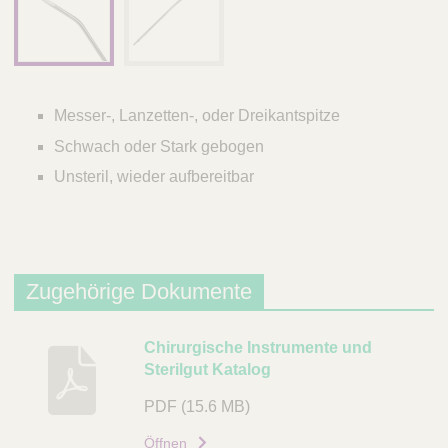
Messer-, Lanzetten-, oder Dreikantspitze
Schwach oder Stark gebogen
Unsteril, wieder aufbereitbar
Zugehörige Dokumente
B
Chirurgische Instrumente und
Sterilgut Katalog
e
s
PDF
(15.6 MB)
c
h
Öffnen