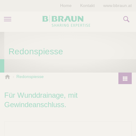
Home
Kontakt
www.bbraun.at
PRODUKTE & THERAPIEN
Redonspiesse
MAGAZIN
UNTERNEHMEN
B
Redonspiesse
.
P
B
r
Für Wunddrainage, mit
r
o
a
Gewindeanschluss.
d
u
u
n
V
c
e
t
t