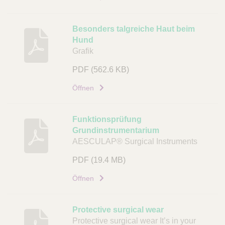
r
e
Besonders talgreiche Haut beim
i
Hund
b
Grafik
u
PDF
(562.6 KB)
n
g
Öffnen
D
o
Funktionsprüfung
k
Grundinstrumentarium
u
AESCULAP® Surgical Instruments
m
PDF
(19.4 MB)
e
n
Öffnen
t
L
Protective surgical wear
i
Protective surgical wear It’s in your