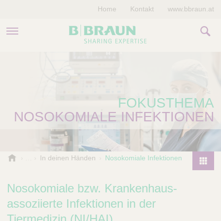
Home
Kontakt
www.bbraun.at
PRODUKTE & THERAPIEN
MAGAZIN
FOKUSTHEMA
UNTERNEHMEN
NOSOKOMIALE INFEKTIONEN
B
In deinen Händen
Nosokomiale Infektionen
.
P
B
r
Nosokomiale bzw. Krankenhaus-
r
o
a
assoziierte Infektionen in der
d
u
Tiermedizin (NI/HAI)
u
n