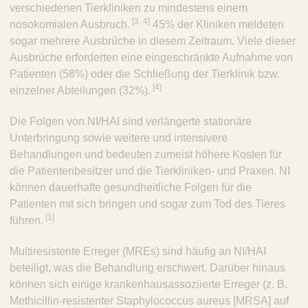
verschiedenen Tierkliniken zu mindestens einem
​[3, 4]
nosokomialen Ausbruch.
45% der Kliniken meldeten
sogar mehrere Ausbrüche in diesem Zeitraum. Viele dieser
Ausbrüche erforderten eine eingeschränkte Aufnahme von
Patienten (58%) oder die Schließung der Tierklinik bzw.
[4]
einzelner Abteilungen (32%).
Die Folgen von NI/HAI sind verlängerte stationäre
Unterbringung sowie weitere und intensivere
Behandlungen und bedeuten zumeist höhere Kosten für
die Patientenbesitzer und die Tierkliniken- und Praxen. NI
können dauerhafte gesundheitliche Folgen für die
Patienten mit sich bringen und sogar zum Tod des Tieres
​[1]
führen.
Multiresistente Erreger (MREs) sind häufig an NI/HAI
beteiligt, was die Behandlung erschwert. Darüber hinaus
können sich einige krankenhausassoziierte Erreger (z. B.
Methicillin-resistenter Staphylococcus aureus [MRSA] auf