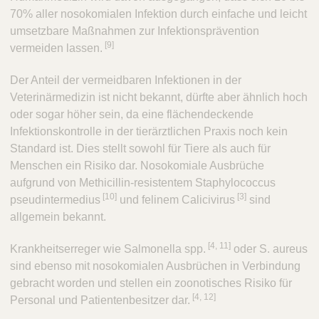
70% aller nosokomialen Infektion durch einfache und leicht
umsetzbare Maßnahmen zur Infektionsprävention
​[9]
vermeiden lassen.
Der Anteil der vermeidbaren Infektionen in der
Veterinärmedizin ist nicht bekannt, dürfte aber ähnlich hoch
oder sogar höher sein, da eine flächendeckende
Infektionskontrolle in der tierärztlichen Praxis noch kein
Standard ist. Dies stellt sowohl für Tiere als auch für
Menschen ein Risiko dar. Nosokomiale Ausbrüche
aufgrund von Methicillin-resistentem Staphylococcus
​[10]
[3]
pseudintermedius
und felinem Calicivirus
​sind
allgemein bekannt.
​[4, 11]
Krankheitserreger wie Salmonella spp.
oder S. aureus
sind ebenso mit nosokomialen Ausbrüchen in Verbindung
gebracht worden und stellen ein zoonotisches Risiko für
​[4, 12]
Personal und Patientenbesitzer dar.