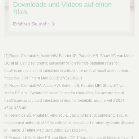
Downloads und Videos auf einen
Blick
Erfahren Sie mehr
​[1] Ruple-Czerniak A, Aceto HW, Bender JB, Paradis MR, Shaw SP, van Metre
DC et al. Using syndromic surveillance to estimate baseline rates for
healthcare-associated infections in critical care units of small animal referral
hospitals. J Vet Intern Med 2013; 27(6):1392-9.
[​2] Ruple-Czerniak AA, Aceto HW, Bender JB, Paradis MR, Shaw SP, van
Metre DC et al. Syndromic surveillance for evaluating the occurrence of
healthcare-associated infections in equine hospitals. Equine Vet J 2014;
46(4):435-40.
[​3] Reynolds BS, Poulet H, Pingret J-L, Jas D, Brunet S, Lemeter C et al. A
nosocomial outbreak of feline calicivirus associated virulent systemic disease
in France. J Feline Med Surg 2009; 11(8):633-44.
[​4] Benedict KM, Morley PS, van Metre DC. Characteristics of biosecurity and