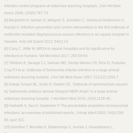
infection control programs at veterinary teaching hospitals. J Am Vet Med
Assoc 2008; 233(5):767-73.
[​5] Bergström K, Nyman G, Widgren S, Johnston C, Grönlund-Andersson U,
Ransjö U. Infection prevention and control interventions in the first outbreak of
methicillin-resistant Staphylococcus aureus infections in an equine hospital in
Sweden. Acta Vet Scand 2012; 54(1):14.
[​6] Cuny C, Witte W. MRSA in equine hospitals and its significance for
infections in humans. Vet Microbiol 2017; 200:59-64.
[​7] Tillotson K, Savage CJ, Salman MD, Gentry-Weeks CR, Rice D, Fedorka-
Cray PJ et al. Outbreak of Salmonella infantis infection in a large animal
veterinary teaching hospital. J Am Vet Med Assoc 1997; 211(12):1554-7.
[​8] Dallap Schaer BL, Aceto H, Rankin SC. Outbreak of salmonellosis caused
by Salmonella enterica serovar Newport MDR-AmpC in a large animal
veterinary teaching hospital. J Vet Intern Med 2010; 24(5):1138-46.
[​9] Harbarth S, Sax H, Gastmeier P. The preventable proportion of nosocomial
infections: an overview of published reports. J Hosp Infect 2003; 54(4):258-
66; quiz 321.
[​10] Grönthal T, Moodley A, Nykäsenoja S, Junnila J, Guardabassi L,