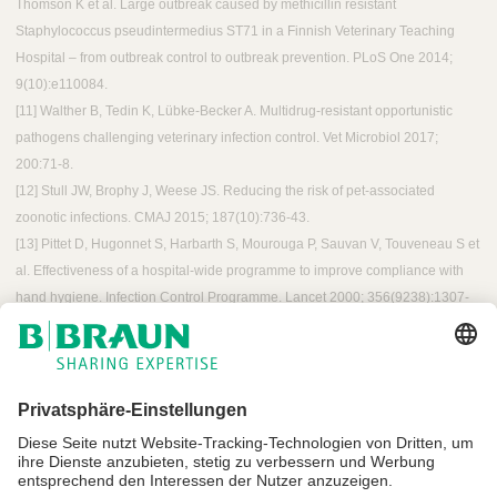
Thomson K et al. Large outbreak caused by methicillin resistant
Staphylococcus pseudintermedius ST71 in a Finnish Veterinary Teaching
Hospital – from outbreak control to outbreak prevention. PLoS One 2014;
9(10):e110084.
[​11] Walther B, Tedin K, Lübke-Becker A. Multidrug-resistant opportunistic
pathogens challenging veterinary infection control. Vet Microbiol 2017;
200:71-8.
[​12] Stull JW, Brophy J, Weese JS. Reducing the risk of pet-associated
zoonotic infections. CMAJ 2015; 187(10):736-43.
[​13] Pittet D, Hugonnet S, Harbarth S, Mourouga P, Sauvan V, Touveneau S et
al. Effectiveness of a hospital-wide programme to improve compliance with
hand hygiene. Infection Control Programme. Lancet 2000; 356(9238):1307-
12.​
Impressum