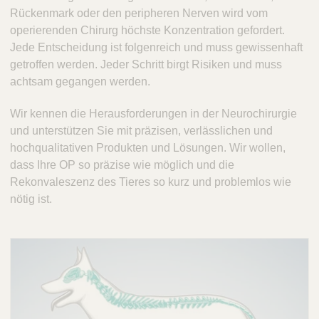
V
Rückenmark oder den peripheren Nerven wird vom
c
e
operierenden Chirurg höchste Konzentration gefordert.
t
t
Jede Entscheidung ist folgenreich und muss gewissenhaft
Q
C
getroffen werden. Jeder Schritt birgt Risiken und muss
u
a
achtsam gegangen werden.
i
r
c
e
Wir kennen die Herausforderungen in der Neurochirurgie
k
und unterstützen Sie mit präzisen, verlässlichen und
F
hochqualitativen Produkten und Lösungen. Wir wollen,
i
dass Ihre OP so präzise wie möglich und die
n
Rekonvaleszenz des Tieres so kurz und problemlos wie
d
nötig ist.
e
r