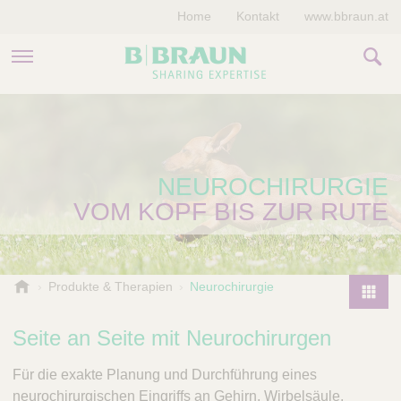
Home
Kontakt
www.bbraun.at
PRODUKTE & THERAPIEN
MAGAZIN
NEUROCHIRURGIE
UNTERNEHMEN
VOM KOPF BIS ZUR RUTE
B
Produkte & Therapien
Neurochirurgie
.
P
B
r
Seite an Seite mit Neurochirurgen
r
o
a
Für die exakte Planung und Durchführung eines
d
u
neurochirurgischen Eingriffs an Gehirn, Wirbelsäule,
u
n