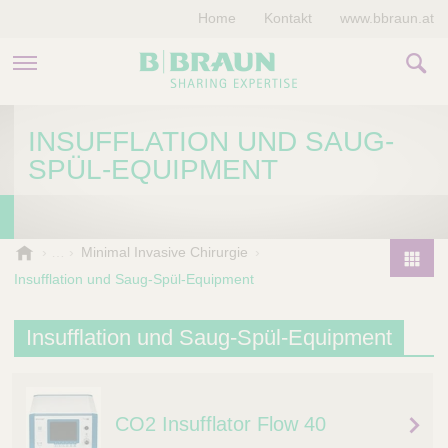
Home
Kontakt
www.bbraun.at
PRODUKTE & THERAPIEN
INSUFFLATION UND SAUG-
SPÜL-EQUIPMENT
MAGAZIN
UNTERNEHMEN
B
Minimal Invasive Chirurgie
.
Insufflation und Saug-Spül-Equipment
P
B
r
r
o
Insufflation und Saug-Spül-Equipment
a
d
u
u
n
V
c
e
CO2 Insufflator Flow 40
t
t