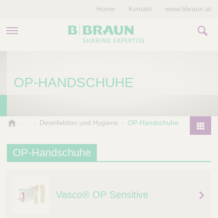
Home
Kontakt
www.bbraun.at
PRODUKTE & THERAPIEN
OP-HANDSCHUHE
MAGAZIN
UNTERNEHMEN
B
Desinfektion und Hygiene
OP-Handschuhe
.
P
B
r
OP-Handschuhe
r
o
a
d
u
u
n
Vasco® OP Sensitive
V
c
e
t
t