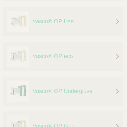
Q
C
u
a
i
r
Vasco® OP free
c
e
k
F
i
n
d
Vasco® OP eco
e
r
Vasco® OP Underglove
Vasco® OP Grip