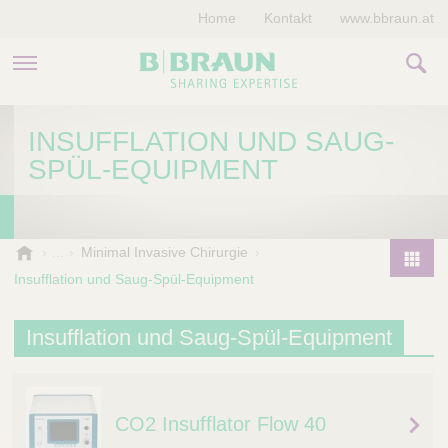
Home
Kontakt
www.bbraun.at
PRODUKTE & THERAPIEN
INSUFFLATION UND SAUG-
SPÜL-EQUIPMENT
MAGAZIN
UNTERNEHMEN
B
Minimal Invasive Chirurgie
.
Insufflation und Saug-Spül-Equipment
P
B
r
r
o
Insufflation und Saug-Spül-Equipment
a
d
u
u
n
V
c
e
CO2 Insufflator Flow 40
t
t