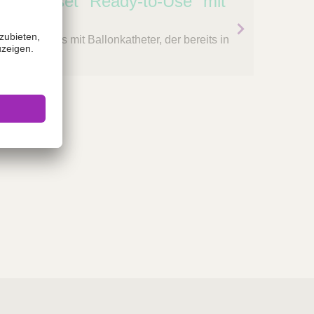
unktionsset "Ready-to-Use" mit
nktionssets mit Ballonkatheter, der bereits in
ngelegt ist.