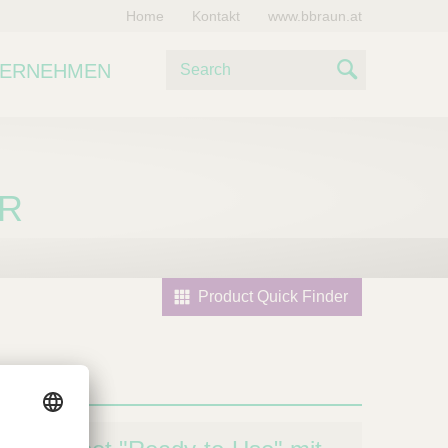
Home
Kontakt
www.bbraun.at
S
TERNEHMEN
u
S
c
e
h
e
a
ER
r
c
h
Product Quick Finder