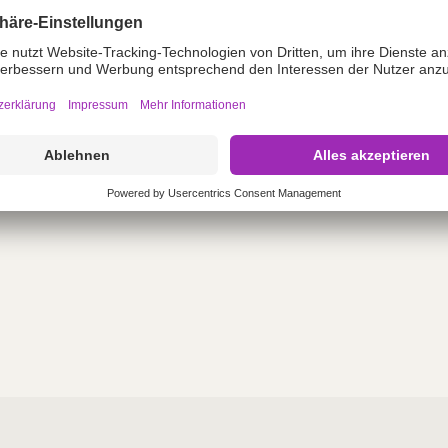
Cystofix P
Ballon
asendrainage für die
Suprapubische Pu
der Kanüle vorei