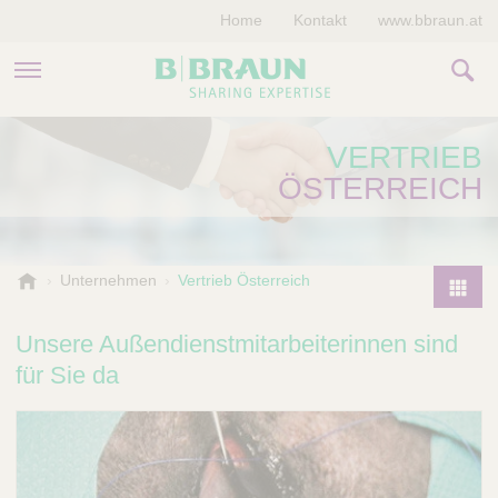
Home
Kontakt
www.bbraun.at
PRODUKTE & THERAPIEN
VERTRIEB
ÖSTERREICH
MAGAZIN
UNTERNEHMEN
B
Unternehmen
Vertrieb Österreich
.
P
B
r
Unsere Außendienstmitarbeiterinnen sind
r
o
für Sie da
a
d
u
u
n
V
c
e
t
t