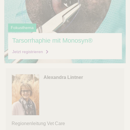
Q
C
u
a
i
r
c
e
Fokusthema
k
F
Tarsorrhaphie mit Monosyn®
i
n
Jetzt registrieren
d
e
r
Alexandra Lintner
Regionenleitung Vet Care