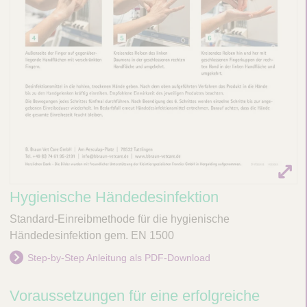
f
e
k
t
i
o
n
Hygienische Händedesinfektion
Standard-Einreibmethode für die hygienische
Händedesinfektion gem. EN 1500
Step-by-Step Anleitung als PDF-Download
Voraussetzungen für eine erfolgreiche