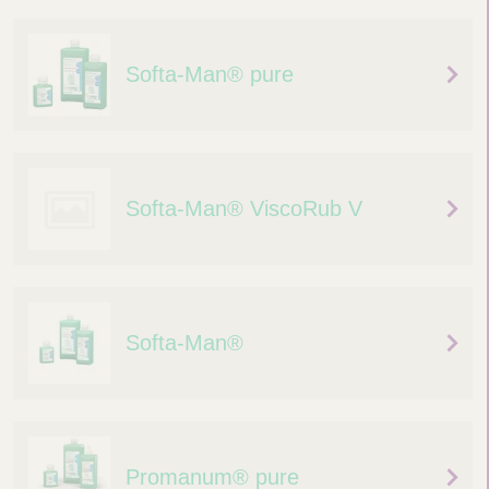
/
a
u
Softa-Man® pure
s
b
l
e
n
Softa-Man® ViscoRub V
d
e
n
Softa-Man®
Promanum® pure