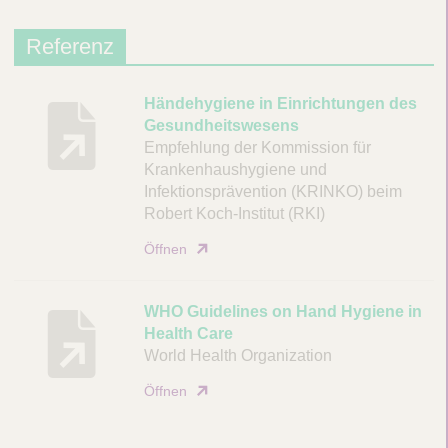
Referenz
B
Händehygiene in Einrichtungen des
Gesundheitswesens
e
Empfehlung der Kommission für
s
Krankenhaushygiene und
c
Infektionsprävention (KRINKO) beim
h
Robert Koch-Institut (RKI)
r
e
Öffnen
i
b
WHO Guidelines on Hand Hygiene in
u
Health Care
n
World Health Organization
g
Öffnen
D
o