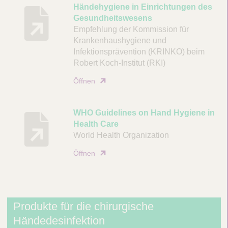
B
Händehygiene in Einrichtungen des
Gesundheitswesens
e
Empfehlung der Kommission für
s
Krankenhaushygiene und
c
Infektionsprävention (KRINKO) beim
h
Robert Koch-Institut (RKI)
r
e
Öffnen
i
b
WHO Guidelines on Hand Hygiene in
u
Health Care
n
World Health Organization
g
Öffnen
D
o
k
u
Produkte für die chirurgische
m
Händedesinfektion
e