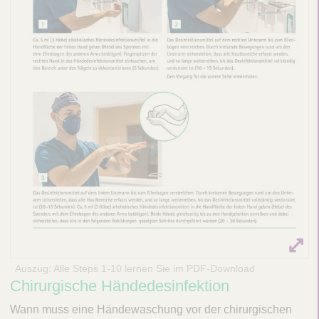
n
f
e
k
t
i
o
n
Auszug: Alle Steps 1-10 lernen Sie im PDF-Download
Chirurgische Händedesinfektion
Wann muss eine Händewaschung vor der chirurgischen