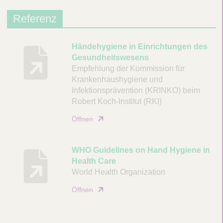
Referenz
B
Händehygiene in Einrichtungen des
Gesundheitswesens
e
Empfehlung der Kommission für
s
Krankenhaushygiene und
c
Infektionsprävention (KRINKO) beim
h
Robert Koch-Institut (RKI)
r
e
Öffnen
i
b
WHO Guidelines on Hand Hygiene in
u
Health Care
n
World Health Organization
g
Öffnen
D
o
k