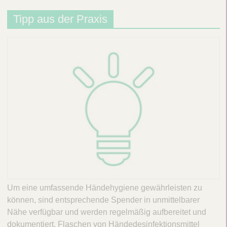
u
Tipp aus der Praxis
m
e
n
t
L
i
n
k
Um eine umfassende Händehygiene gewährleisten zu
können, sind entsprechende Spender in unmittelbarer
Nähe verfügbar und werden regelmäßig aufbereitet und
dokumentiert. Flaschen von Händedesinfektionsmittel