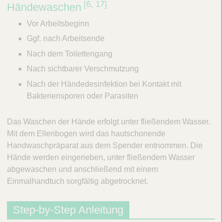
[6, 17]​
Händewaschen
n
g
Vor Arbeitsbeginn
Ggf. nach Arbeitsende
d
Nach dem Toilettengang
e
Nach sichtbarer Verschmutzung
r
Nach der Händedesinfektion bei Kontakt mit
H
Bakteriensporen oder Parasiten
ä
n
Das Waschen der Hände erfolgt unter fließendem Wasser.
d
Mit dem Ellenbogen wird das hautschonende
Handwaschpräparat aus dem Spender entnommen. Die
e
Hände werden eingerieben, unter fließendem Wasser
abgewaschen und anschließend mit einem
Einmalhandtuch sorgfältig abgetrocknet.
Step-by-Step Anleitung