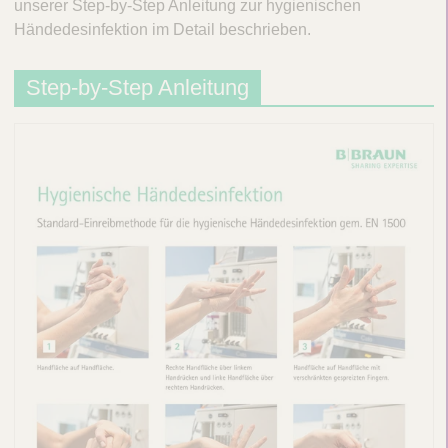
unserer Step-by-Step Anleitung zur hygienischen
s
Händedesinfektion im Detail beschrieben.
c
h
Step-by-Step Anleitung
e
H
ä
n
d
e
d
e
s
i
n