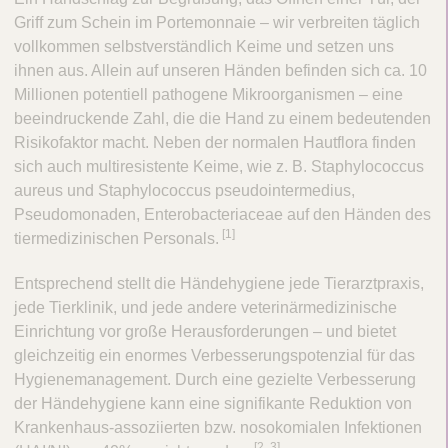
V
c
Griff zum Schein im Portemonnaie – wir verbreiten täglich
e
t
vollkommen selbstverständlich Keime und setzen uns
t
Q
ihnen aus. Allein auf unseren Händen befinden sich ca. 10
C
u
Millionen potentiell pathogene Mikroorganismen – eine
a
i
beeindruckende Zahl, die die Hand zu einem bedeutenden
r
c
Risikofaktor macht. Neben der normalen Hautflora finden
e
k
sich auch multiresistente Keime, wie z. B. Staphylococcus
F
aureus und Staphylococcus pseudointermedius,
i
Pseudomonaden, Enterobacteriaceae auf den Händen des
​[1]
n
tiermedizinischen Personals.
d
Entsprechend stellt die Händehygiene jede Tierarztpraxis,
e
jede Tierklinik, und jede andere veterinärmedizinische
r
Einrichtung vor große Herausforderungen – und bietet
gleichzeitig ein enormes Verbesserungspotenzial für das
Hygienemanagement. Durch eine gezielte Verbesserung
der Händehygiene kann eine signifikante Reduktion von
Krankenhaus-assoziierten bzw. nosokomialen Infektionen
​[2, 3]