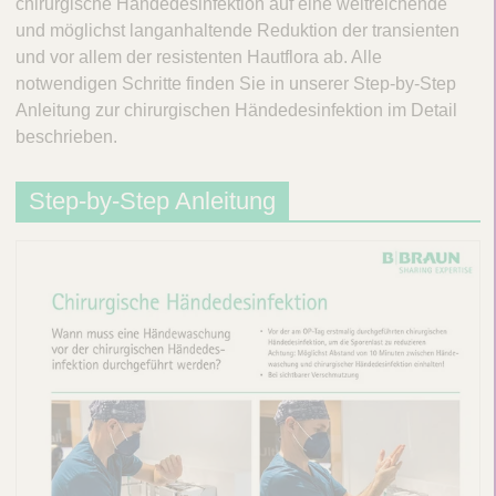
chirurgische Händedesinfektion auf eine weitreichende
i
und möglichst langanhaltende Reduktion der transienten
s
und vor allem der resistenten Hautflora ab. Alle
c
notwendigen Schritte finden Sie in unserer Step-by-Step
Anleitung zur chirurgischen Händedesinfektion im Detail
h
beschrieben.
e
H
Step-by-Step Anleitung
ä
n
d
e
d
e
s
i