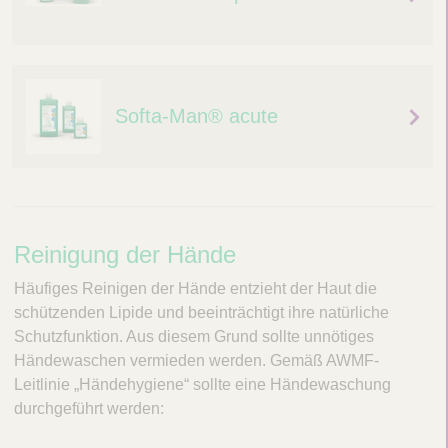
Softa-Man® acute
R
Reinigung der Hände
e
Häufiges Reinigen der Hände entzieht der Haut die
i
schützenden Lipide und beeinträchtigt ihre natürliche
Schutzfunktion. Aus diesem Grund sollte unnötiges
n
Händewaschen vermieden werden. Gemäß AWMF-
i
Leitlinie „Händehygiene“ sollte eine Händewaschung
g
durchgeführt werden:
u