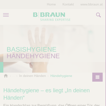
Home
Kontakt
www.bbraun.at
PRODUKTE & THERAPIEN
MAGAZIN
BASISHYGIENE
UNTERNEHMEN
HÄNDEHYGIENE
B
In deinen Händen
Händehygiene
.
P
B
r
Händehygiene – es liegt „In deinen
r
o
a
Händen“
d
u
u
n
Ein Handschlag zur Begrüßung, das Öffnen einer Tür, der