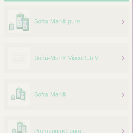
n
t
Softa-Man® pure
L
i
n
k
Softa-Man® ViscoRub V
Softa-Man®
Promanum® pure