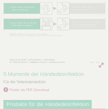
e
i
t
e
n
n
a
v
i
g
a
t
i
5 Momente der Händedesinfektion
o
Für die Veterinärmedizin
n
e
Poster als PDF-Download
i
n
Produkte für die Händedesinfektion
-