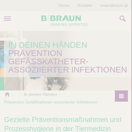
Home
Kontakt
www.bbraun.at
PRODUKTE & THERAPIEN
IN DEINEN HÄNDEN
PRÄVENTION
MAGAZIN
GEFÄSSKATHETER-A
UNTERNEHMEN
SSOZIIERTER INFEKTIONEN
B
In deinen Händen
.
Prävention Gefäßkatheter-assoziierter Infektionen
P
B
r
r
o
Gezielte Präventionsmaßnahmen und
a
d
u
Prozesshygiene in der Tiermedizin
u
n