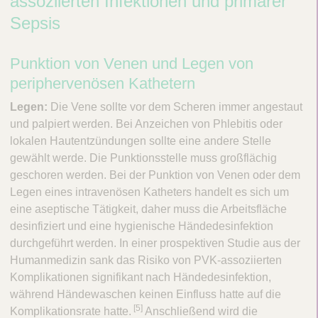
assoziierten Infektionen und primärer
ä
Sepsis
v
Punktion von Venen und Legen von
e
periphervenösen Kathetern
n
t
Legen:
Die Vene sollte vor dem Scheren immer angestaut
und palpiert werden. Bei Anzeichen von Phlebitis oder
i
lokalen Hautentzündungen sollte eine andere Stelle
o
gewählt werde. Die Punktionsstelle muss großflächig
n
geschoren werden. Bei der Punktion von Venen oder dem
Legen eines intravenösen Katheters handelt es sich um
v
eine aseptische Tätigkeit, daher muss die Arbeitsfläche
o
desinfiziert und eine hygienische Händedesinfektion
n
durchgeführt werden. In einer prospektiven Studie aus der
G
Humanmedizin sank das Risiko von PVK-assoziierten
Komplikationen signifikant nach Händedesinfektion,
e
während Händewaschen keinen Einfluss hatte auf die
f
​[5]
Komplikationsrate hatte.
Anschließend wird die