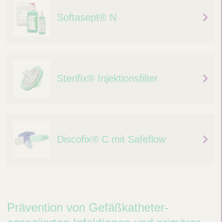
Softasept® N
Sterifix® Injektionsfilter
Discofix® C mit Safeflow
P
Prävention von Gefäßkatheter-
r