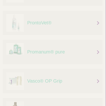
ProntoVet®
Promanum® pure
Vasco® OP Grip