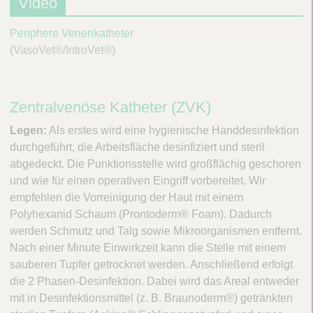
Video
/
a
Periphere Venenkatheter
u
(VasoVet®/IntroVet®)
s
b
l
Zentralvenöse Katheter (ZVK)
e
n
Legen:
Als erstes wird eine hygienische Handdesinfektion
d
durchgeführt, die Arbeitsfläche desinfiziert und steril
e
abgedeckt. Die Punktionsstelle wird großflächig geschoren
n
und wie für einen operativen Eingriff vorbereitet. Wir
empfehlen die Vorreinigung der Haut mit einem
Polyhexanid Schaum (Prontoderm® Foam). Dadurch
werden Schmutz und Talg sowie Mikroorganismen entfernt.
Nach einer Minute Einwirkzeit kann die Stelle mit einem
sauberen Tupfer getrocknet werden. Anschließend erfolgt
die 2 Phasen-Desinfektion. Dabei wird das Areal entweder
mit in Desinfektionsmittel (z. B. Braunoderm®) getränkten