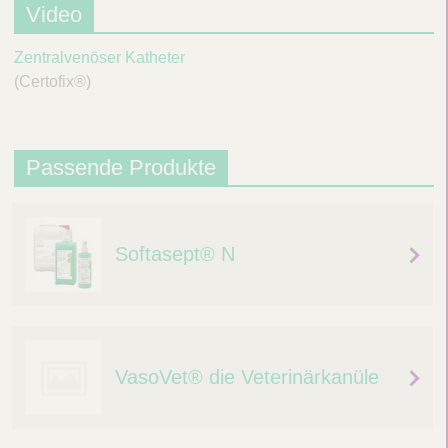
Video
Zentralvenöser Katheter
(Certofix®)
Passende Produkte
Softasept® N
VasoVet® die Veterinärkanüle