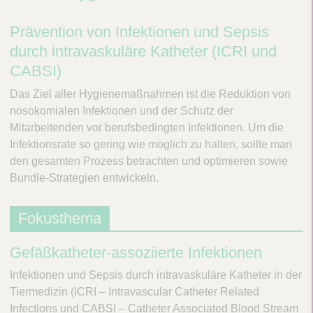
V
c
e
Prävention von Infektionen und Sepsis
t
t
Q
durch intravaskuläre Katheter (ICRI und
C
u
CABSI)
a
i
r
Das Ziel aller Hygienemaßnahmen ist die Reduktion von
c
e
nosokomialen Infektionen und der Schutz der
k
Mitarbeitenden vor berufsbedingten Infektionen. Um die
F
Infektionsrate so gering wie möglich zu halten, sollte man
i
den gesamten Prozess betrachten und optimieren sowie
n
Bundle-Strategien entwickeln.
d
e
r
Fokusthema
Gefäßkatheter-assoziierte Infektionen
Infektionen und Sepsis durch intravaskuläre Katheter in der
Tiermedizin (ICRI – Intravascular Catheter Related
Infections und CABSI – Catheter Associated Blood Stream