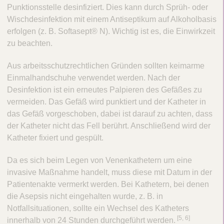
ä
Punktionsstelle desinfiziert. Dies kann durch Sprüh- oder
Wischdesinfektion mit einem Antiseptikum auf Alkoholbasis
ß
erfolgen (z. B. Softasept® N). Wichtig ist es, die Einwirkzeit
k
zu beachten.
a
Aus arbeitsschutzrechtlichen Gründen sollten keimarme
t
Einmalhandschuhe verwendet werden. Nach der
h
Desinfektion ist ein erneutes Palpieren des Gefäßes zu
e
vermeiden. Das Gefäß wird punktiert und der Katheter in
das Gefäß vorgeschoben, dabei ist darauf zu achten, dass
t
der Katheter nicht das Fell berührt. Anschließend wird der
e
Katheter fixiert und gespült.
r
Da es sich beim Legen von Venenkathetern um eine
-
invasive Maßnahme handelt, muss diese mit Datum in der
a
Patientenakte vermerkt werden. Bei Kathetern, bei denen
s
die Asepsis nicht eingehalten wurde, z. B. in
s
Notfallsituationen, sollte ein Wechsel des Katheters
[5, 6]
innerhalb von 24 Stunden durchgeführt werden.