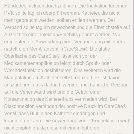
i
Händedesinfektion durchzuführen. Die Indikation für einen
PVK sollte täglich überprüft werden. Katheter, die nicht
o
mehr gebraucht werden, sollten entfernt werden. Der
n
Verband sollte täglich gewechselt und die Einstichstelle auf
e
Anzeichen einer Infektion/Phlebitis geprüft werden. Wir
n
empfehlen die Anwendung einer Verlängerung mit einem
nadelfreien Membranventil (CareSite®). Die glatte
u
Oberfläche des CareSite® lässt sich vor der
n
Medikamentenapplikation leicht durch Sprüh- oder
d
Wischdesinfektion desinfizieren. Des Weiteren wird die
Manipulation am Katheter selbst reduziert. Es ist davon
p
auszugehen, dass dadurch weniger mechanische Reizung
r
auf die Venenwand wirkt und die Gefahr einer
i
Kontamination des Katheterhubs vermieden wird. Bei
m
Diskonnektion verhindert der positive Druck im CareSite®
Ventil, dass Blut in den Katheter eindringen und
ä
koagulieren kann. Die Anwendung von T-Konnektoren wird
r
nicht empfohlen, da diese mit einem höheren