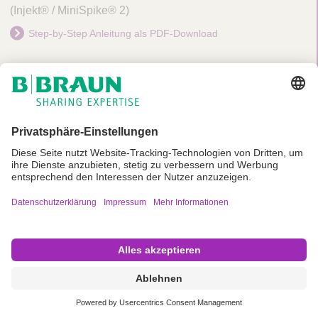
(Injekt® / MiniSpike® 2)
Step-by-Step Anleitung als PDF-Download
Passende Produkte
Softa-Man® pure
Meliseptol® acute
Mini-Spike®, Mini-Spike® V,