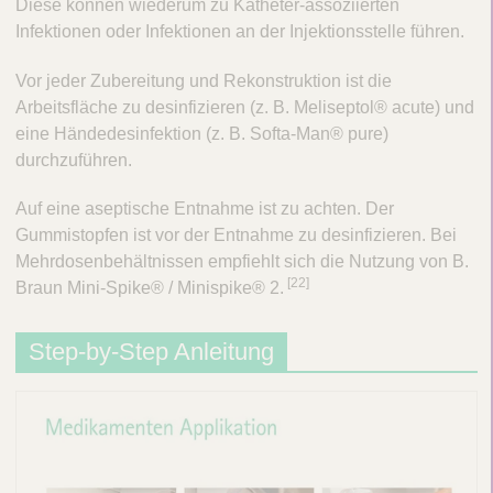
Diese können wiederum zu Katheter-assoziierten
a
Infektionen oder Infektionen an der Injektionsstelle führen.
m
Vor jeder Zubereitung und Rekonstruktion ist die
e
Arbeitsfläche zu desinfizieren (z. B. Meliseptol® acute) und
n
eine Händedesinfektion (z. B. Softa-Man® pure)
durchzuführen.
t
e
Auf eine aseptische Entnahme ist zu achten. Der
n
Gummistopfen ist vor der Entnahme zu desinfizieren. Bei
Mehrdosenbehältnissen empfiehlt sich die Nutzung von B.
z
[22]
Braun Mini-Spike® / Minispike® 2.
u
b
Step-by-Step Anleitung
e
r
e
i