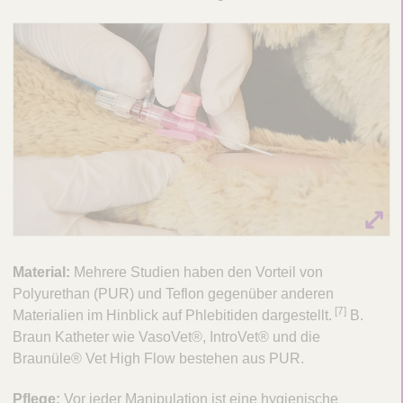
o
z
i
i
e
r
t
e
n
I
Material:
Mehrere Studien haben den Vorteil von
n
Polyurethan (PUR) und Teflon gegenüber anderen
f
​[7]
Materialien im Hinblick auf Phlebitiden dargestellt.
B.
e
Braun Katheter wie VasoVet®, IntroVet® und die
Braunüle® Vet High Flow bestehen aus PUR.
k
t
Pflege:
Vor jeder Manipulation ist eine hygienische