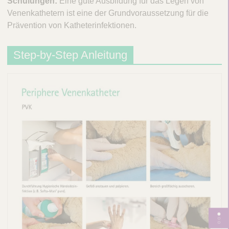
Schulungen:
Eine gute Ausbildung für das Legen von
Venenkathetern ist eine der Grundvoraussetzung für die
Prävention von Katheterinfektionen.
Step-by-Step Anleitung
S