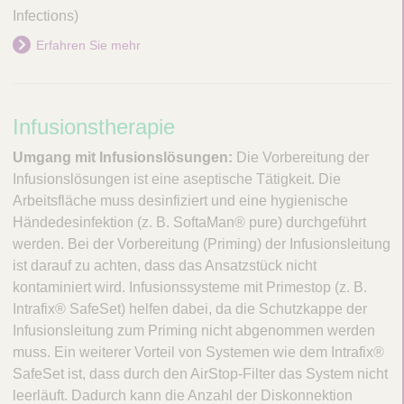
Infections)
Erfahren Sie mehr
I
Infusionstherapie
n
Umgang mit Infusionslösungen:
Die Vorbereitung der
f
Infusionslösungen ist eine aseptische Tätigkeit. Die
Arbeitsfläche muss desinfiziert und eine hygienische
u
Händedesinfektion (z. B. SoftaMan® pure) durchgeführt
s
werden. Bei der Vorbereitung (Priming) der Infusionsleitung
i
ist darauf zu achten, dass das Ansatzstück nicht
kontaminiert wird. Infusionssysteme mit Primestop (z. B.
o
Intrafix® SafeSet) helfen dabei, da die Schutzkappe der
n
Infusionsleitung zum Priming nicht abgenommen werden
s
muss. Ein weiterer Vorteil von Systemen wie dem Intrafix®
t
SafeSet ist, dass durch den AirStop-Filter das System nicht
leerläuft. Dadurch kann die Anzahl der Diskonnektion
h