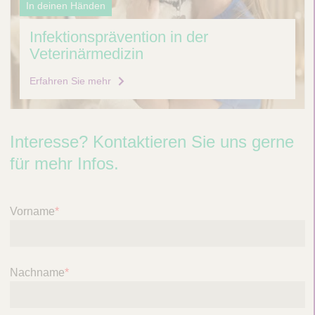
s
In deinen Händen
b
Infektionsprävention in der
l
Veterinärmedizin
e
n
Erfahren Sie mehr
d
e
n
Interesse? Kontaktieren Sie uns gerne
für mehr Infos.
Vorname
*
Nachname
*