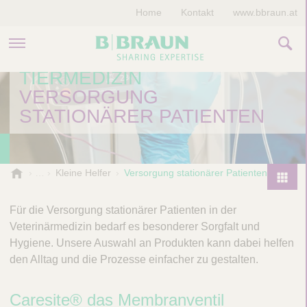
Home
Kontakt
www.bbraun.at
KLEINE HELFER IN DER
TIERMEDIZIN
PRODUKTE & THERAPIEN
VERSORGUNG
STATIONÄRER PATIENTEN
MAGAZIN
UNTERNEHMEN
B
Kleine Helfer
Versorgung stationärer Patienten
.
P
B
r
Für die Versorgung stationärer Patienten in der
r
o
Veterinärmedizin bedarf es besonderer Sorgfalt und
a
d
Hygiene. Unsere Auswahl an Produkten kann dabei helfen
u
u
n
den Alltag und die Prozesse einfacher zu gestalten.
V
c
e
t
Caresite® das Membranventil
t