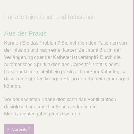
Q
C
u
a
i
Für alle Injektionen und Infusionen
r
c
e
k
Aus der Praxis
F
Kennen Sie das Problem? Sie nehmen den Patienten von
i
der Infusion und nach einer kurzen Zeit steht Blut in der
n
Verlängerung oder der Katheter ist verstopft? Durch die
d
®
automatische Spülfunktion des Caresite
-Ventils beim
e
Dekonnektieren, bleibt ein positiver Druck im Katheter, so
r
dass keine großen Mengen Blut in den Katheter eindringen
können.
Vor der nächsten Konnektion kann das Ventil einfach
desinfiziert und anschließend wieder für die
Medikamentengabe genutzt werden.
®
Caresite