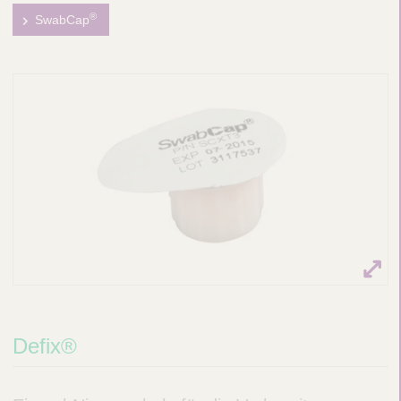
®
SwabCap
Defix®