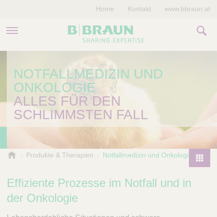
Home
Kontakt
www.bbraun.at
PRODUKTE & THERAPIEN
NOTFALLMEDIZIN UND
ONKOLOGIE
MAGAZIN
ALLES FÜR DEN
UNTERNEHMEN
SCHLIMMSTEN FALL
B
Produkte & Therapien
Notfallmedizin und Onkologie
.
P
B
r
Effiziente Prozesse im Notfall und in
r
o
a
der Onkologie
d
u
u
n