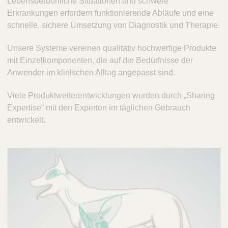
Lebensberdohliche Situationen und schwere
V
c
Erkrankungen erfordern funktionierende Abläufe und eine
e
t
schnelle, sichere Umsetzung von Diagnostik und Therapie.
t
Q
C
u
Unsere Systeme vereinen qualitativ hochwertige Produkte
a
i
mit Einzelkomponenten, die auf die Bedürfnisse der
r
c
Anwender im klinischen Alltag angepasst sind.
e
k
Viele Produktweiterentwicklungen wurden durch „Sharing
F
Expertise“ mit den Experten im täglichen Gebrauch
i
entwickelt.
n
d
e
r